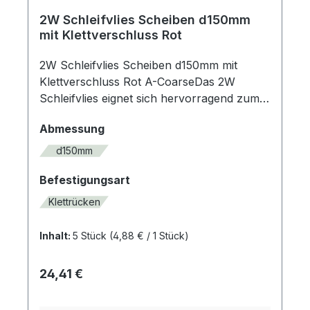
2W Schleifvlies Scheiben d150mm
mit Klettverschluss Rot
2W Schleifvlies Scheiben d150mm mit
Klettverschluss Rot A-CoarseDas 2W
Schleifvlies eignet sich hervorragend zum
Entgraten, Mattieren, Reinigen von
auswählen
Abmessung
verschiedenen Materialen.Ein dekorativen
Strichbild auf allen Eisen- und
d150mm
Nichteisenmetallen, Kunststoffen, Lacken
auswählen
Befestigungsart
und Holzarten lässt sich mit diesen
Schleifvlies ebenso erzielen.Diese
Klettrücken
Schleifvlies wird von Hand oder auf allen
gängigen Handschleifmaschinen in der
Inhalt:
5 Stück
(4,88 € / 1 Stück)
Trockenbearbeitung oder mit Wasser, Öl
oder Fett eingesetzt.Unser Schleifvlies ist
Regulärer Preis:
24,41 €
höchst flexibel und anpassungsfähig,
dreidimensional mit Korn durchdrungen,