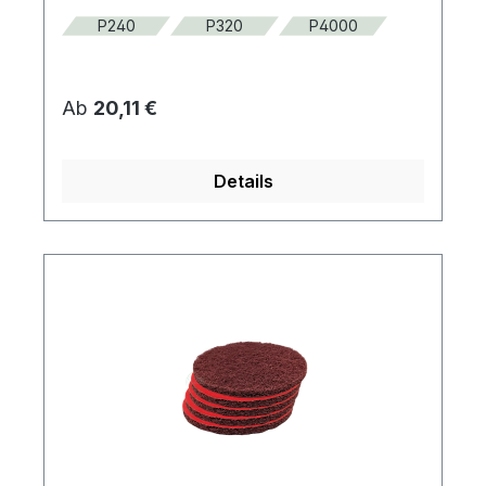
P240
P320
P4000
Regulärer Preis:
Ab
20,11 €
Details