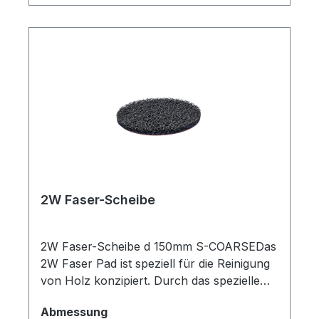
StandzeitenDreidimensionales
FaservliesHartes, spitzes SchleifkornNass
und trocken
einsetzbarAnwendungsgebietMetallHolzLac
keDatenSchleifmittelSiliziumkarbidBindungh
arzgebundenKornCOARSEAbmessungDelta
93mm x 93mm x 93mmLochungungelocht
2W Faser-Scheibe
2W Faser-Scheibe d 150mm S-COARSEDas
2W Faser Pad ist speziell für die Reinigung
von Holz konzipiert. Durch das spezielle
Material werden Verunreinigungen effektiv
auswählen
Abmessung
beseitig. Ein Weiterer Einsatzzweck ist das