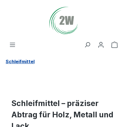
Zum Hauptinhalt springen
Ware
Schleifmittel
Schleifmittel – präziser
Abtrag für Holz, Metall und
Lack