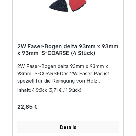
AltlackbearbeitungHartholzbearbeitungMet
all- und
StahlbearbeitungGlasfaserbearbeitungGeei
gnet für:Autoreparatur &
AutomobilindustrieMaler &
TrockenbauHolz- und
2W Faser-Bogen delta 93mm x 93mm
MöbelbearbeitungMetall- und
x 93mm S-COARSE (4 Stück)
KunststoffverarbeitungSchiffbau &
MarineindustrieMaximieren Sie Ihre
2W Faser-Bogen delta 93mm x 93mm x
Schleifergebnisse mit dem 2W Basic Gold
93mm S-COARSEDas 2W Faser Pad ist
Schleifpapier P40 – die perfekte Wahl für
speziell für die Reinigung von Holz
Profis und anspruchsvolle Heimwerker.
konzipiert. Durch das spezielle Material
Inhalt:
4 Stück
(5,71 € / 1 Stück)
werden Verunreinigungen effektiv beseitig.
Ein Weiterer Einsatzzweck ist das
Regulärer Preis:
22,85 €
Aufbringen einer Strukturierung auf
nahezu allen Holz Oberflächen. Hierzu
wird das 2W Faser Pad trocken
Details
verarbeitet.FormstabilSehr gute