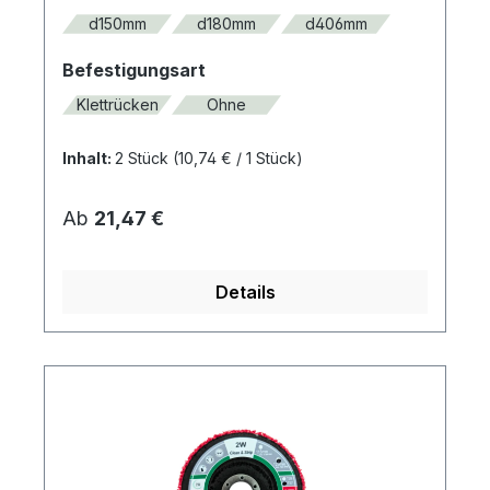
Aufbringen einer Strukturierung auf
d150mm
d180mm
d406mm
nahezu allen Holz Oberflächen. Hierzu
auswählen
Befestigungsart
wird das 2W Faser Pad trocken
verarbeitet.FormstabilSehr gute
Klettrücken
Ohne
StandzeitenDreidimensionales
FaservliesHartes, spitzes SchleifkornNass
Inhalt:
2 Stück
(10,74 € / 1 Stück)
und trocken
einsetzbarAnwendungsgebietMetallHolzLac
Regulärer Preis:
Ab
21,47 €
keDatenSchleifmittelSiliziumkarbidBindungh
arzgebundenKornCOARSEAbmessungD150
mmLochung15-Loch
Details