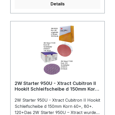
setzt sich kaum zu.Weiter ist es Laugen-
Details
und Lösemittelbeständig, hat eine sehr
hohe Standzeit und eignet sich deshalb als
eine Alternative zu Stahlwolle.Empfohlen
AnwendungAnschleifen und Mattieren von
Lacken und FarbenEntfernen von
SpritznebelSchleifen von angelaugten
Farben Bearbeiten von profilierten und
runden
WerkstückenDatenAbmessungd150mmBind
ungKunstharzFarberotKorn80 - A-
CoarseSchleifmittelAluminiumoxid
2W Starter 950U - Xtract Cubitron II
Hookit Schleifscheibe d 150mm Korn
60+, 80+. 120+ (300 Stück)
2W Starter 950U - Xtract Cubitron II Hookit
Schleifscheibe d 150mm Korn 60+, 80+.
120+Das 2W Starter 950U – Xtract wurde