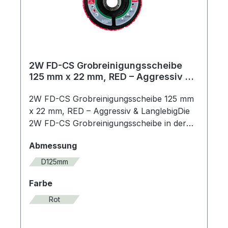
2W FD-CS Grobreinigungsscheibe
125 mm x 22 mm, RED – Aggressiv &
Langlebig
2W FD-CS Grobreinigungsscheibe 125 mm
x 22 mm, RED – Aggressiv & LanglebigDie
2W FD-CS Grobreinigungsscheibe in der
Farbe Rot (RED) wurde speziell für
auswählen
Abmessung
anspruchsvolle Reinigungsarbeiten
entwickelt. Das grobe Reinigungsvlies ist mit
D125mm
einem hochfesten Schleifkorn durchsetzt,
auswählen
Farbe
das in eine offene, flexible Nylonfaser-
Struktur eingebettet ist. Dank der flachen
Rot
Bauform eignet sie sich perfekt für die
flächige Bearbeitung von Bauteilen.Höchste