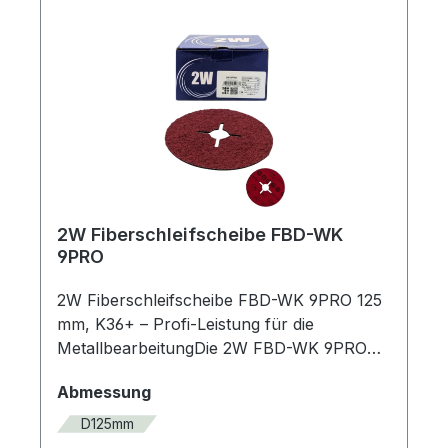
Kunststoffoberflächen.Bauform: Flach – für
optimale Kontrolle bei großflächigen
Arbeiten.Vertrauen Sie auf die
Performance der 2W FD-CS Serie für ein
perfektes, metallisch blankes Ergebnis bei
minimalem Zeitaufwand!
2W Fiberschleifscheibe FBD-WK
9PRO
2W Fiberschleifscheibe FBD-WK 9PRO 125
mm, K36+ – Profi-Leistung für die
MetallbearbeitungDie 2W FBD-WK 9PRO
setzt neue Maßstäbe in der
auswählen
Abmessung
Oberflächenbearbeitung. Diese
Fiberschleifscheibe wurde speziell für
D125mm
Anwender entwickelt, die höchste