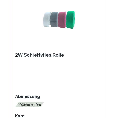
profilierten und runden
WerkstückenDatenAbmessung10m x
100mmBindungKunstharzFarbelila,
gelbKornS Ultra Fine, A Very
FineSchleifmittelAluminiumoxid,
Siliciumcarbid
2W Schleifvlies Rolle
auswählen
Abmessung
100mm x 10m
auswählen
Korn