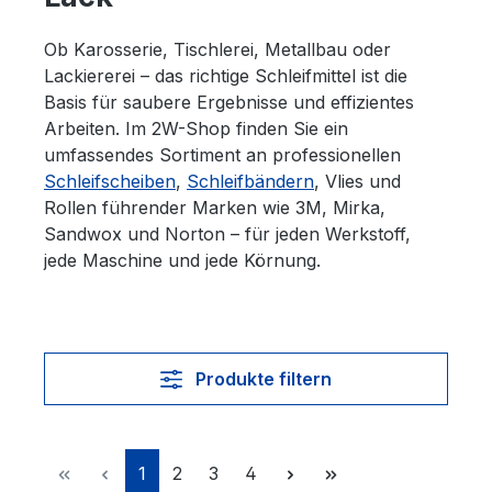
Ob Karosserie, Tischlerei, Metallbau oder
Lackiererei – das richtige Schleifmittel ist die
Basis für saubere Ergebnisse und effizientes
Arbeiten. Im 2W-Shop finden Sie ein
umfassendes Sortiment an professionellen
Schleifscheiben
,
Schleifbändern
, Vlies und
Rollen führender Marken wie 3M, Mirka,
Sandwox und Norton – für jeden Werkstoff,
jede Maschine und jede Körnung.
Produkte filtern
Seite
Seite
Seite
Seite
1
2
3
4