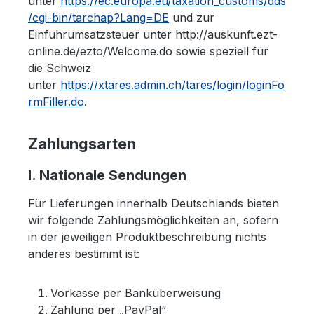
unter
https://ec.europa.eu/taxation_customs/dds
/cgi-bin/tarchap?Lang=DE
und zur
Einfuhrumsatzsteuer unter http://auskunft.ezt-
online.de/ezto/Welcome.do sowie speziell für
die Schweiz
unter
https://xtares.admin.ch/tares/login/loginFo
rmFiller.do
.
Zahlungsarten
I. Nationale Sendungen
Für Lieferungen innerhalb Deutschlands bieten
wir folgende Zahlungsmöglichkeiten an, sofern
in der jeweiligen Produktbeschreibung nichts
anderes bestimmt ist:
Vorkasse per Banküberweisung
Zahlung per „PayPal“