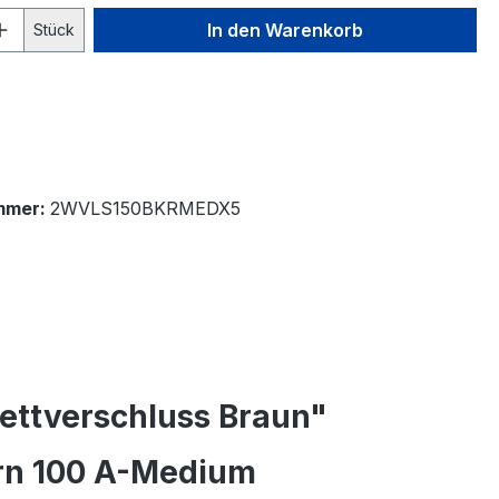
 Anzahl: Gib den gewünschten Wert ein 
In den Warenkorb
Stück
mmer:
2WVLS150BKRMEDX5
ettverschluss Braun"
orn 100 A-Medium