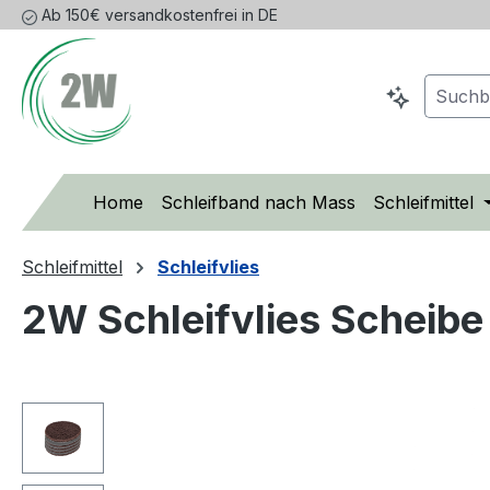
Ab 150€ versandkostenfrei in DE
m Hauptinhalt springen
Zur Suche springen
Zur Hauptnavigation springen
Home
Schleifband nach Mass
Schleifmittel
Schleifmittel
Schleifvlies
2W Schleifvlies Scheib
Bildergalerie überspringen