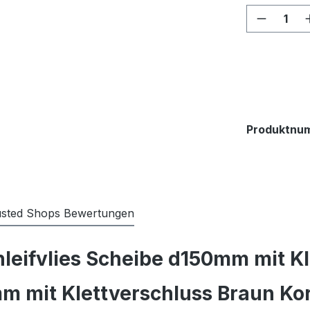
Produkt
Produktnu
usted Shops Bewertungen
leifvlies Scheibe d150mm mit Kl
mm mit Klettverschluss Braun K