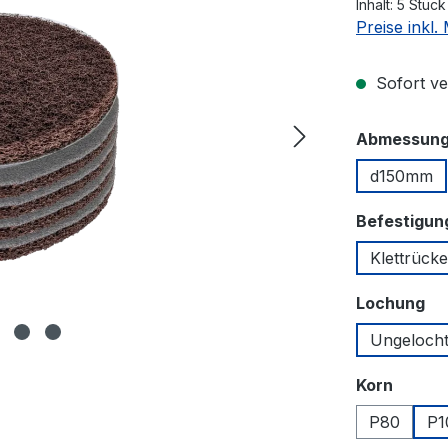
Inhalt:
5 Stüc
Preise inkl
Sofort ver
Abmessun
d150mm
Befestigun
Klettrück
au
Lochung
Ungeloch
auswä
Korn
P80
P1