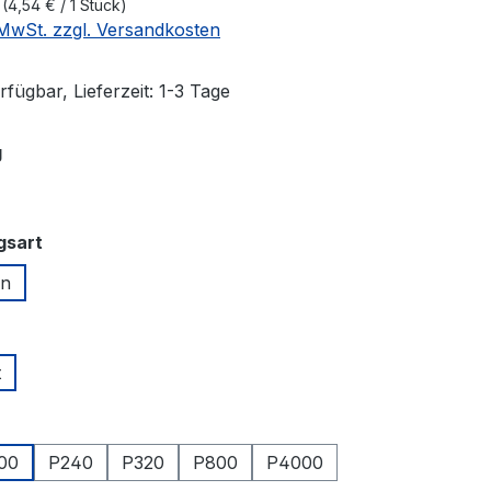
k
(4,54 € / 1 Stück)
. MwSt. zzgl. Versandkosten
fügbar, Lieferzeit: 1-3 Tage
auswählen
g
auswählen
gsart
en
swählen
t
hlen
00
P240
P320
P800
P4000