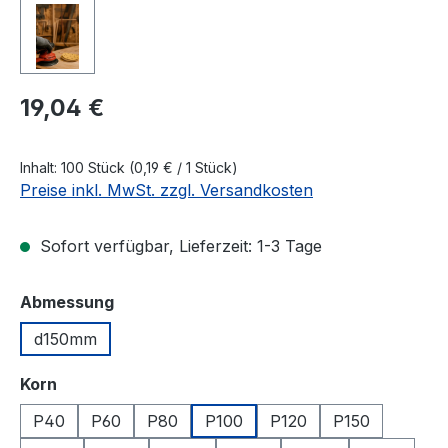
Regulärer Preis:
19,04 €
Inhalt:
100 Stück
(0,19 € / 1 Stück)
Preise inkl. MwSt. zzgl. Versandkosten
Sofort verfügbar, Lieferzeit: 1-3 Tage
auswählen
Abmessung
d150mm
auswählen
Korn
P40
P60
P80
P100
P120
P150