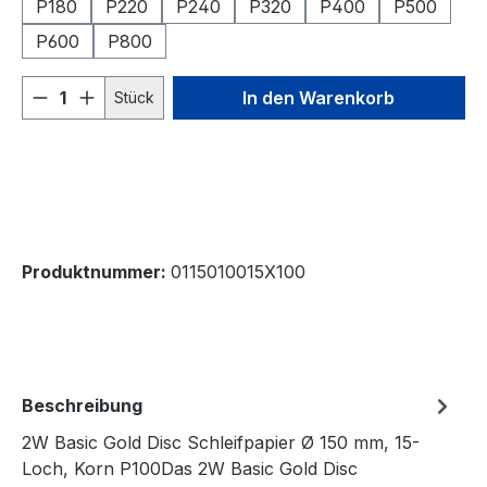
P180
P220
P240
P320
P400
P500
P600
P800
Produkt Anzahl: Gib den gewünschten We
In den Warenkorb
Stück
Produktnummer:
0115010015X100
Beschreibung
2W Basic Gold Disc Schleifpapier Ø 150 mm, 15-
Loch, Korn P100Das 2W Basic Gold Disc