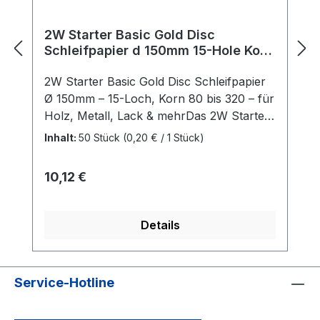
2W Starter Basic Gold Disc
Schleifpapier d 150mm 15-Hole Korn
80 - 320
2W Starter Basic Gold Disc Schleifpapier
Ø 150mm – 15-Loch, Korn 80 bis 320 – für
Holz, Metall, Lack & mehrDas 2W Starter
Basic Gold Disc Schleifpapier mit einem
Inhalt:
50 Stück
(0,20 € / 1 Stück)
Durchmesser von 150mm und 15-Loch-
Staubabsaugung eignet sich ideal für den
Regulärer Preis:
10,12 €
Einsatz auf Holz, Lack, Füller, Spachtel,
Metall, Stahl, Glasfaser und Kunststoff.
Die hochwertigen Schleifscheiben
Details
ermöglichen einen effektiven
Maschinenschliff mit hoher
Abtragsleistung und langer
Service-Hotline
Lebensdauer.Effizientes Schleifergebnis
dank hochwertigem Korund