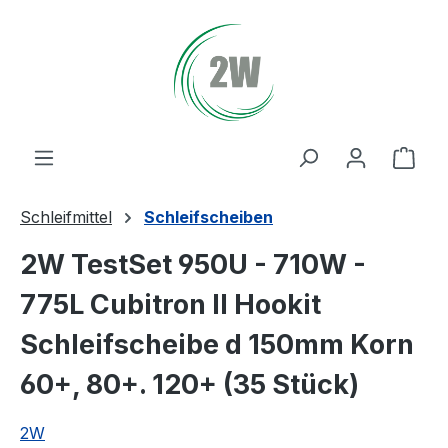
Zum Hauptinhalt springen
Ware
Schleifmittel
Schleifscheiben
2W TestSet 950U - 710W -
775L Cubitron II Hookit
Schleifscheibe d 150mm Korn
60+, 80+. 120+ (35 Stück)
2W