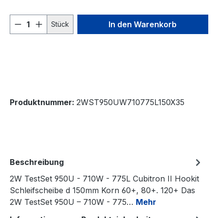
Produkt Anzahl: Gib den gewünschten We
In den Warenkorb
Stück
Produktnummer:
2WST950UW710775L150X35
Beschreibung
2W TestSet 950U - 710W - 775L Cubitron II Hookit
Schleifscheibe d 150mm Korn 60+, 80+. 120+ Das
2W TestSet 950U – 710W - 775…
Mehr