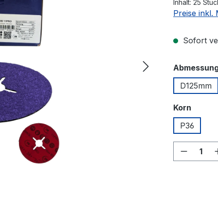
Inhalt:
25 Stü
Preise inkl
Sofort ver
Abmessun
D125mm
auswä
Korn
P36
Produkt