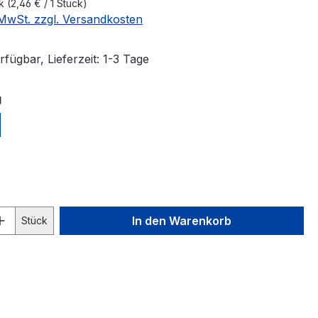
ck
(2,46 € / 1 Stück)
. MwSt. zzgl. Versandkosten
fügbar, Lieferzeit: 1-3 Tage
auswählen
g
hlen
 Anzahl: Gib den gewünschten Wert ein 
In den Warenkorb
Stück