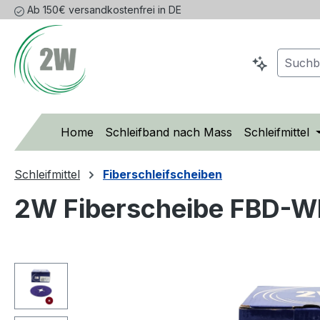
Ab 150€ versandkostenfrei in DE
m Hauptinhalt springen
Zur Suche springen
Zur Hauptnavigation springen
Home
Schleifband nach Mass
Schleifmittel
Schleifmittel
Fiberschleifscheiben
2W Fiberscheibe FBD-W
Bildergalerie überspringen