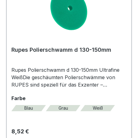
25mm
mmKleinpackungStückMaterialSchaumPackungs
inhalt2Produktfarbegrün, orange, schwarz,
blauProduktformPolierscheibe,
PadSubanwendungsbereicheAusschleifen von
SchleifspurenTypPolieren
Rupes Polierschwamm d 130-150mm
Rupes Polierschwamm d 130-150mm Ultrafine
WeißDie geschäumten Polierschwämme von
RUPES sind speziell für das Exzenter –
Poliersystem entworfen. Sie liefern exzellente
auswählen
Farbe
Ergebnisse mit erheblicher Zeitersparnis und
reduziertem Pastenverbrauch. Die Bewegung
Blau
Grau
Weiß
von dem BigFoot Exzenterpolierer erzeugt eine
hohe mechanische Belastungen auf den
Polierschwamm und sorgt für eine Erhöhung der
Regulärer Preis:
8,52 €
Innentemperatur. Die innovative Struktur der