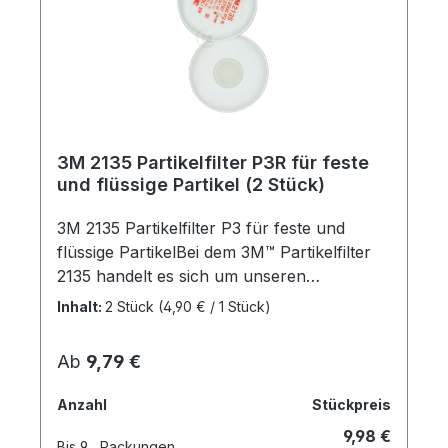
6500QLMarken3M™Menge pro
Verpackungseinheit1ProdukttypZubehör
und
ErsatzteileSicherheitsdatenblattDatenblatt2
W wiederverwendbarer
Aufbewahrungsbox
3M 2135 Partikelfilter P3R für feste
und flüssige Partikel (2 Stück)
3M 2135 Partikelfilter P3 für feste und
flüssige PartikelBei dem 3M™ Partikelfilter
2135 handelt es sich um unseren
Austauschfilter für wiederverwendbare
Inhalt:
2 Stück
(4,90 € / 1 Stück)
Masken der Serien 6000 und 7000 von 3M.
Er bietet P3-Schutz vor hohen Belastungen
Regulärer Preis:
Ab
9,79 €
durch Feinstaub sowie vor öl- oder
wasserbasierten Dämpfen und enthält
Anzahl
Stückpreis
keine Komponenten aus natürlichem
9,98 €
Latex.Der 3M™ Partikelfilter 2135 bietet P3-
Bis
9
Packungen