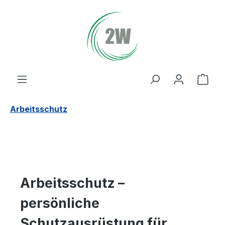
Zum Hauptinhalt springen
Ware
Arbeitsschutz
Arbeitsschutz –
persönliche
Schutzausrüstung für