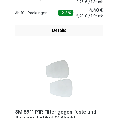
2,25 € / 1 Stück
Serie 5000 mit den Gase- & Dämpfe Filtern
ungTechnisches Datenblatt
4,40 €
notwendig.Empfohlene AnwendungenFür
Ab
10
Packungen
-2.2 %
2,20 € / 1 Stück
die Nutzung bei Farbspritzarbeiten.
Details
3M 5911 P1R Filter gegen feste und
flüssige Partikel (2 Stück)