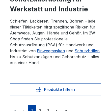
Werkstatt und Industrie
Schleifen, Lackieren, Trennen, Bohren – jede
dieser Tätigkeiten birgt spezifische Risiken für
Atemwege, Augen, Hände und Gehör. Im 2W-
Shop finden Sie professionelle
Schutzausrüstung (PSA) für Handwerk und
Industrie: von
Einwegmasken
und
Schutzbrillen
bis zu Schutzanzügen und Gehörschutz – alles
aus einer Hand.
Produkte filtern
Seite
Seite
Seite
1
2
3