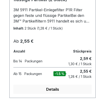
3M 5911 Partikel-Einlegefilter P1R Filter
gegen feste und flüssige PartikelBei den
3M™ Partikelfiltern 5911 handelt es sich um
unsere Austauschfilter, die für den P1-
Inhalt:
2 Stück
(1,28 € / 1 Stück)
Schutz vor festen und flüssigen Partikeln
entwickelt wurden. Sie können mit Filtern
Regulärer Preis:
Ab
2,55 €
der Serie 6000 in Verbindung mit einem
Filterdeckel 501 eingesetzt werden und
Anzahl
Stückpreis
bieten so einen kombinierten Schutz vor
2,59 €
Gasen und Partikeln beispielsweise bei
Bis
14
Packungen
1,30 € / 1 Stück
Malerarbeiten im gewerblichen
2,55 €
Bereich. 3M™ Partikelfilter 5911 tragen zum
Ab
15
Packungen
-1.5 %
1,28 € / 1 Stück
P1-Schutz beim Schleifen – von Hand oder
mit dem Exzenterschleifer – bei. Diese
Austauschfilter eignen sich für die
Details
Verwendung mit wiederverwendbaren
Masken der Serien 6000, 6500 und 7000