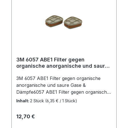
Organische Gase mit Siedepunkt über 65
Grad Celsius
3M 6057 ABE1 Filter gegen
organische anorganische und saure
Gase & Dämpfe (2 Stück)
3M 6057 ABE1 Filter gegen organische
anorganische und saure Gase &
Dämpfe6057 ABE1 Filter gegen organische,
anorganische und saure Gase und
Inhalt:
2 Stück
(6,35 € / 1 Stück)
DämpfeDer 3M™ Gas- und Kombifilter 6057
hat die Schutzstufe ABE1 und bietet Schutz
Regulärer Preis:
12,70 €
gegen organische, anorganische und saure
Gase und Dämpfe. Der Filter passt mittels