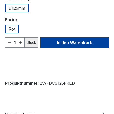
D125mm
auswählen
Farbe
Rot
Produkt Anzahl: Gib den gewünschten We
In den Warenkorb
Stück
Produktnummer:
2WFDCS125FRED