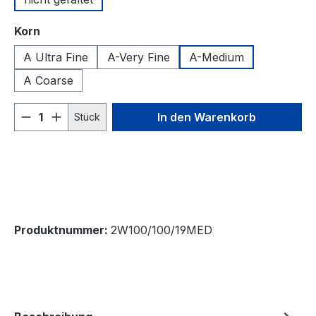
auswählen
Korn
A Ultra Fine
A-Very Fine
A-Medium
A Coarse
Produkt Anzahl: Gib den gewünschten We
In den Warenkorb
Stück
Produktnummer:
2W100/100/19MED