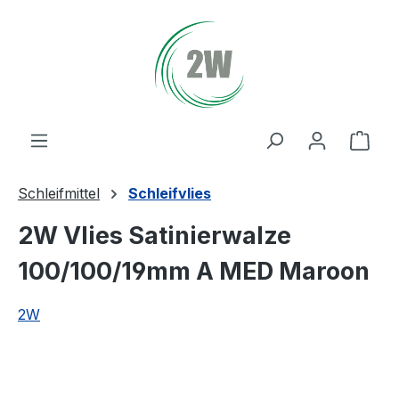
Zum Hauptinhalt springen
Ware
Schleifmittel
Schleifvlies
2W Vlies Satinierwalze
100/100/19mm A MED Maroon
2W
Bildergalerie überspringen