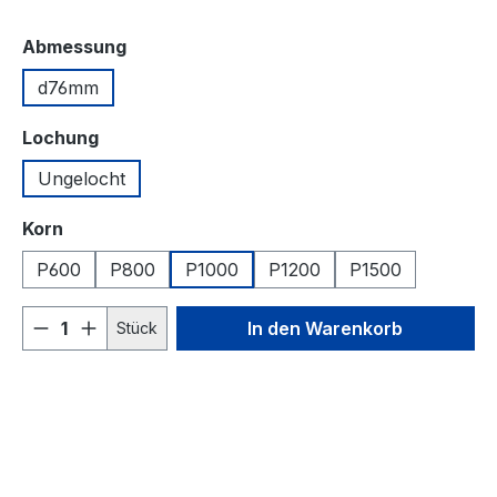
auswählen
Abmessung
d76mm
auswählen
Lochung
Ungelocht
auswählen
Korn
P600
P800
P1000
P1200
P1500
Produkt Anzahl: Gib den gewünschten We
In den Warenkorb
Stück