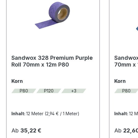
Sandwox 328 Premium Purple
Sandwox 
Roll 70mm x 12m P80
70mm x 1
auswählen
ausw
Korn
Korn
P80
P120
+
3
P80
Inhalt:
12 Meter
(2,94 € / 1 Meter)
Inhalt:
12 
Regulärer Preis:
Regulärer
Ab
35,22 €
Ab
22,6