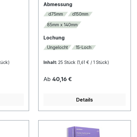
auswählen
Abmessung
d75mm
d150mm
85mm x 140mm
auswählen
Lochung
Ungelocht
15-Loch
Stück)
Inhalt:
25 Stück
(1,61 € / 1 Stück)
Regulärer Preis:
Ab
40,16 €
Details