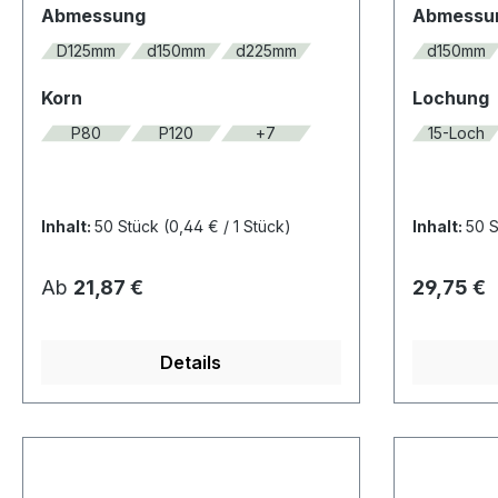
auswählen
Abmessung
Abmessu
D125mm
d150mm
d225mm
d150mm
auswählen
Korn
Lochung
P80
P120
+
7
15-Loch
Inhalt:
50 Stück
(0,44 € / 1 Stück)
Inhalt:
50 
Regulärer Preis:
Regulärer
Ab
21,87 €
29,75 €
Details