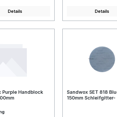
Details
Details
 Purple Handblock
Sandwox SET 818 Blu
200mm
150mm Schleifgitter- 
auswählen
ng