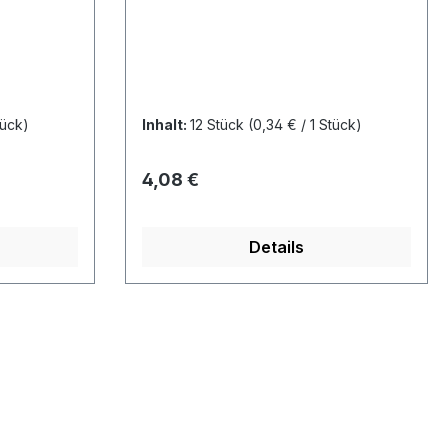
tück)
Inhalt:
12 Stück
(0,34 € / 1 Stück)
Regulärer Preis:
4,08 €
Details