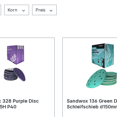
Korn
Preis
 328 Purple Disc
Sandwox 136 Green D
5H P40
Schleifschieb d150m