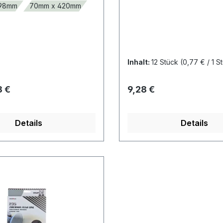
198mm
70mm x 420mm
Inhalt:
12 Stück
(0,77 € / 1 S
 Preis:
Regulärer Preis:
8 €
9,28 €
Details
Details