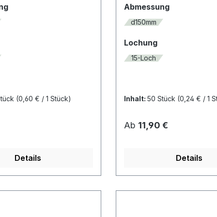
auswählen
auswählen
ng
Abmessung
d150mm
auswählen
auswählen
Lochung
15-Loch
Stück
(0,60 € / 1 Stück)
Inhalt:
50 Stück
(0,24 € / 1 
 Preis:
Regulärer Preis:
Ab
11,90 €
Details
Details