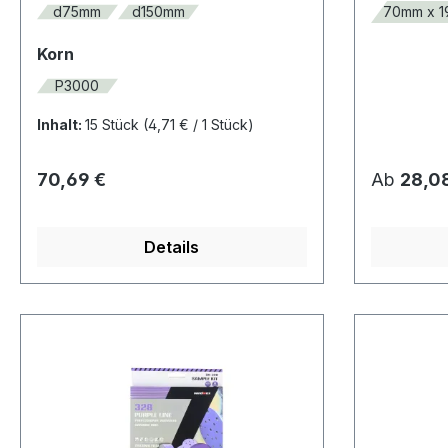
d75mm
d150mm
70mm x 
auswählen
Korn
P3000
Inhalt:
15 Stück
(4,71 € / 1 Stück)
Regulärer Preis:
Regulärer
70,69 €
Ab
28,0
Details