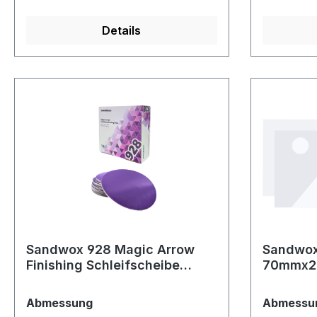
Details
Sandwox 928 Magic Arrow
Sandwox
Finishing Schleifscheibe
70mmx
D150mm Korn 3000 –
Hochwertige Schleiflösung
auswählen
Abmessung
Abmessu
für perfekten Feinschliff