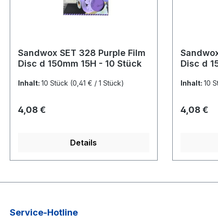
Sandwox SET 328 Purple Film
Sandwox
Disc d 150mm 15H - 10 Stück
Disc d 1
Inhalt:
10 Stück
(0,41 € / 1 Stück)
Inhalt:
10 S
Regulärer Preis:
Regulärer
4,08 €
4,08 €
Details
Service-Hotline