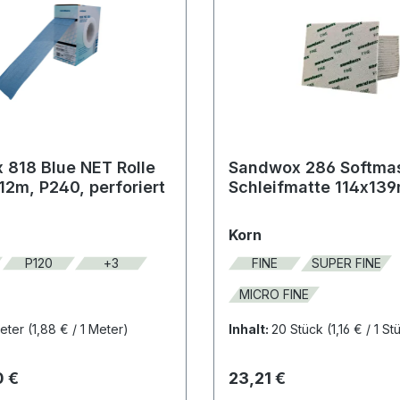
818 Blue NET Rolle
Sandwox 286 Softma
2m, P240, perforiert
Schleifmatte 114x13
ählen
auswählen
Korn
P120
+
3
FINE
SUPER FINE
MICRO FINE
Meter
(1,88 € / 1 Meter)
Inhalt:
20 Stück
(1,16 € / 1 St
 Preis:
Regulärer Preis:
0 €
23,21 €