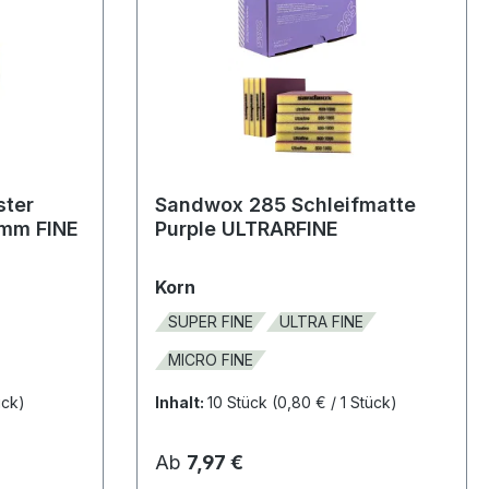
ster
Sandwox 285 Schleifmatte
9mm FINE
Purple ULTRARFINE
auswählen
Korn
SUPER FINE
ULTRA FINE
MICRO FINE
ück)
Inhalt:
10 Stück
(0,80 € / 1 Stück)
Regulärer Preis:
Ab
7,97 €