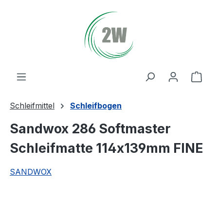
Zum Hauptinhalt springen
Ware
Schleifmittel
Schleifbogen
Sandwox 286 Softmaster
Schleifmatte 114x139mm FINE
SANDWOX
Bildergalerie überspringen