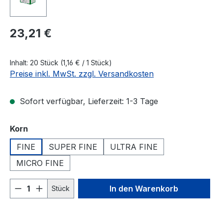
Regulärer Preis:
23,21 €
Inhalt:
20 Stück
(1,16 € / 1 Stück)
Preise inkl. MwSt. zzgl. Versandkosten
Sofort verfügbar, Lieferzeit: 1-3 Tage
auswählen
Korn
FINE
SUPER FINE
ULTRA FINE
MICRO FINE
Produkt Anzahl: Gib den gewünschten We
In den Warenkorb
Stück