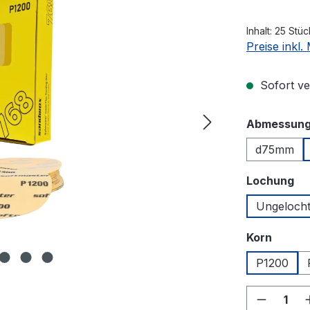
Inhalt:
25 Stü
Preise inkl
Sofort ver
Abmessun
d75mm
au
Lochung
Ungeloch
auswä
Korn
P1200
Produkt