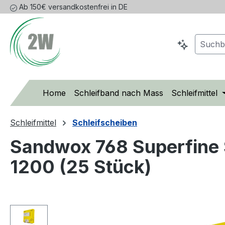
Ab 150€ versandkostenfrei in DE
m Hauptinhalt springen
Zur Suche springen
Zur Hauptnavigation springen
Home
Schleifband nach Mass
Schleifmittel
Schleifmittel
Schleifscheiben
Sandwox 768 Superfine 
1200 (25 Stück)
Bildergalerie überspringen