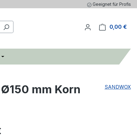
Geeignet für Profis
0,00 €
Ware
t Ø150 mm Korn
SANDWOX
eis:
€