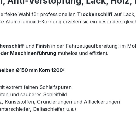
f, Anti-Verstopfung, Lack, Holz, 
perfekte Wahl für professionellen
Trockenschliff
auf Lack,
e Aluminiumoxid-Körnung erzielen sie ein besonders gleich
henschliff
und
Finish
in der Fahrzeugaufbereitung, im Mö
oder Maschinenführung
mühelos und effizient.
heiben Ø150 mm Korn 1200:
it extrem feinen Schleifspuren
ten und sauberes Schleifbild
lz, Kunststoffen, Grundierungen und Altlackierungen
terschleifer, Deltaschleifer u.a.)