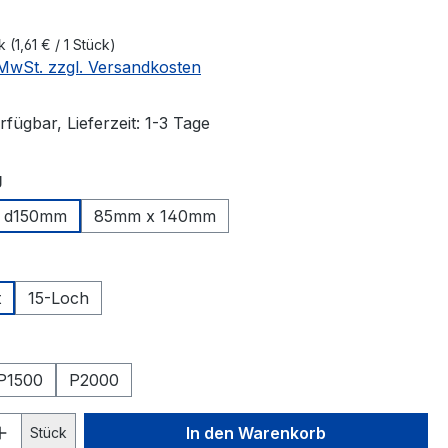
ck
(1,61 € / 1 Stück)
. MwSt. zzgl. Versandkosten
fügbar, Lieferzeit: 1-3 Tage
auswählen
g
d150mm
85mm x 140mm
swählen
t
15-Loch
hlen
P1500
P2000
 Anzahl: Gib den gewünschten Wert ein 
In den Warenkorb
Stück