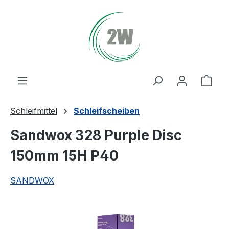
Zum Hauptinhalt springen
Ware
Schleifmittel
Schleifscheiben
Sandwox 328 Purple Disc
150mm 15H P40
SANDWOX
Bildergalerie überspringen