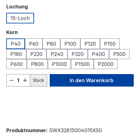
auswählen
Lochung
15-Loch
auswählen
Korn
P40
P60
P80
P100
P120
P150
P180
P220
P240
P320
P400
P500
P600
P800
P1000
P1500
P2000
Produkt Anzahl: Gib den gewünschten We
In den Warenkorb
Stück
Produktnummer:
SWX32815004015X50