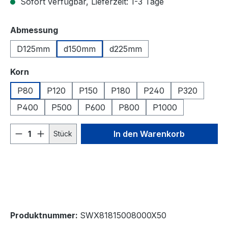
Sofort verfügbar, Lieferzeit: 1-3 Tage
auswählen
Abmessung
D125mm
d150mm
d225mm
auswählen
Korn
P80
P120
P150
P180
P240
P320
P400
P500
P600
P800
P1000
Produkt Anzahl: Gib den gewünschten We
In den Warenkorb
Stück
Produktnummer:
SWX81815008000X50