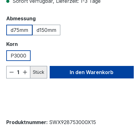
Sofort verfügbar, Lieferzeit: 1-3 Tage
auswählen
Abmessung
d75mm
d150mm
auswählen
Korn
P3000
Produkt Anzahl: Gib den gewünschten We
In den Warenkorb
Stück
Produktnummer:
SWX928753000X15