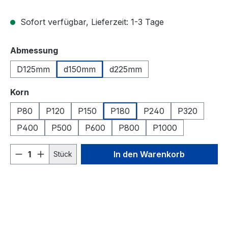
Sofort verfügbar, Lieferzeit: 1-3 Tage
auswählen
Abmessung
D125mm
d150mm
d225mm
auswählen
Korn
P80
P120
P150
P180
P240
P320
P400
P500
P600
P800
P1000
Produkt Anzahl: Gib den gewünschten We
In den Warenkorb
Stück