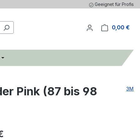
Geeignet für Profis
0,00 €
Ware
r Pink (87 bis 98
3M
€