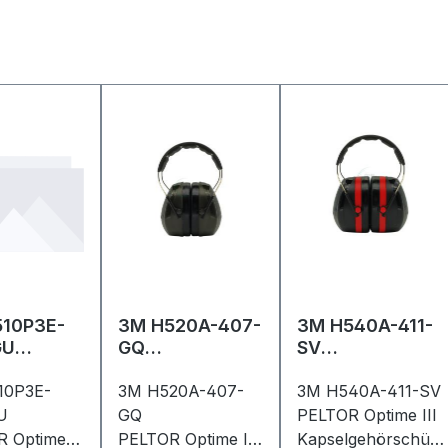
10P3E-
3M H520A-407-
3M H540A-411-
GU
GQ
SV
R Optime
PELTOR Optime
PELTOR Optime I
10P3E-
II
3M H520A-407-
II
3M H540A-411-SV
lgehörsc
Kapselgehörsch
Kapselgehörsch
U
GQ
PELTOR Optime III
r 27
ützer 31
ützer 35
 Optime I
PELTOR Optime II
Kapselgehörschütz