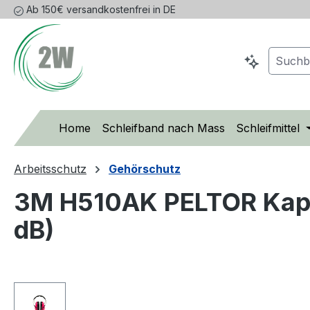
Ab 150€ versandkostenfrei in DE
m Hauptinhalt springen
Zur Suche springen
Zur Hauptnavigation springen
Home
Schleifband nach Mass
Schleifmittel
Arbeitsschutz
Gehörschutz
3M H510AK PELTOR Kapse
dB)
Bildergalerie überspringen