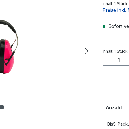
Inhalt:
1 Stück
Preise inkl
Sofort ver
Inhalt:
1 Stück
Produkt
Anzahl
Bis
5
Pack