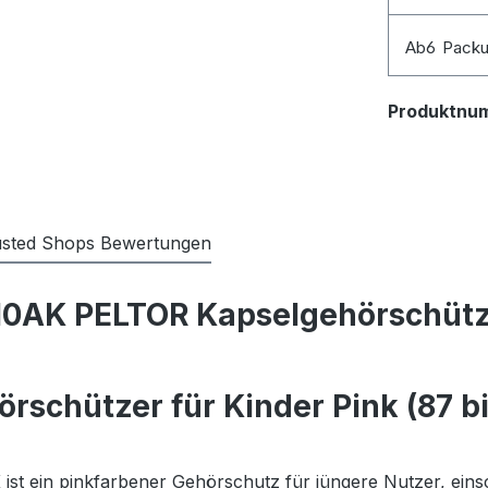
Ab
6
Pack
Produktnu
usted Shops Bewertungen
0AK PELTOR Kapselgehörschützer
chützer für Kinder Pink (87 bi
t ein pinkfarbener Gehörschutz für jüngere Nutzer, einschl