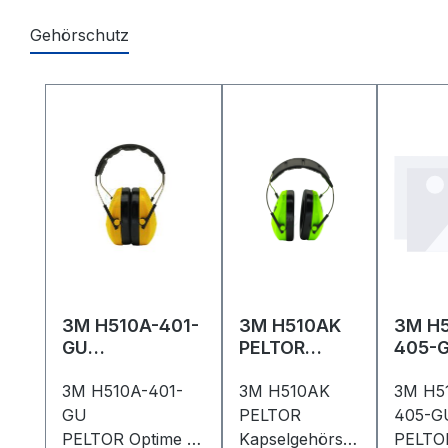
Gehörschutz
Produktgalerie überspringen
3M H510A-401-
3M H510AK
3M H5
GU
PELTOR
405-
PELTOR Optime
Kapselgehör
PELTO
I
3M H510A-401-
schützer für
3M H510AK
I
3M H5
Kapselgehörsc
Kinder
Kapse
GU
PELTOR
405-G
hützer 27
Neongrün
hütze
PELTOR Optime I
Kapselgehörsc
PELTOR