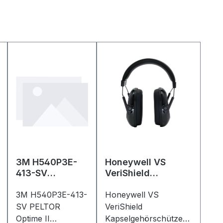
3M H540P3E-
Honeywell VS
413-SV
VeriShield
PELTOR Optime
Kapselgehörschütz
II
3M H540P3E-413-
er SNR
Honeywell VS
Kapselgehörsch
SV PELTOR
VeriShield
ützer 34 dB rot
Optime II
Kapselgehörschützer