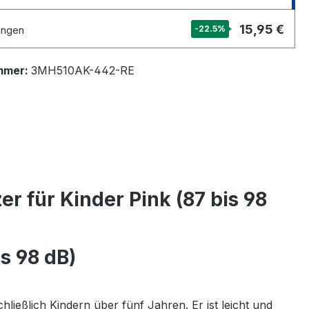
15,95 €
ungen
-22.5
%
mmer:
3MH510AK-442-RE
 für Kinder Pink (87 bis 98
s 98 dB)
ießlich Kindern über fünf Jahren. Er ist leicht und