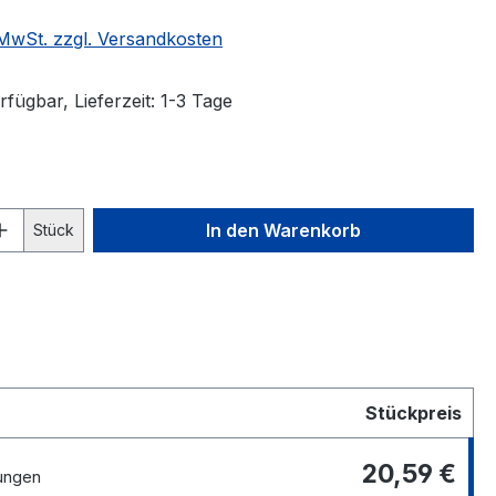
. MwSt. zzgl. Versandkosten
fügbar, Lieferzeit: 1-3 Tage
 Anzahl: Gib den gewünschten Wert ein 
In den Warenkorb
Stück
Stückpreis
20,59 €
ungen