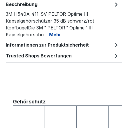
Beschreibung
3M H540A-411-SV PELTOR Optime III
Kapselgehörschützer 35 dB schwarz/rot
KopfbügelDie 3M™ PELTOR™ Optime™ III
Kapselgehörschü…
Mehr
Informationen zur Produktsicherheit
Trusted Shops Bewertungen
Produktgalerie überspringen
Gehörschutz