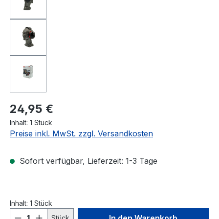
24,95 €
Inhalt:
1 Stück
Preise inkl. MwSt. zzgl. Versandkosten
Sofort verfügbar, Lieferzeit: 1-3 Tage
Inhalt:
1 Stück
Produkt Anzahl: Gib den gewünschten We
In den Warenkorb
Stück