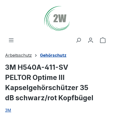
Zum Hauptinhalt springen
Ware
Arbeitsschutz
Gehörschutz
3M H540A-411-SV
PELTOR Optime III
Kapselgehörschützer 35
dB schwarz/rot Kopfbügel
3M