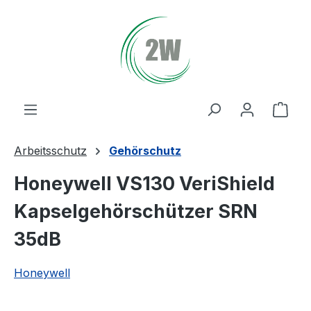
Zum Hauptinhalt springen
Ware
Arbeitsschutz
Gehörschutz
Honeywell VS130 VeriShield
Kapselgehörschützer SRN
35dB
Honeywell