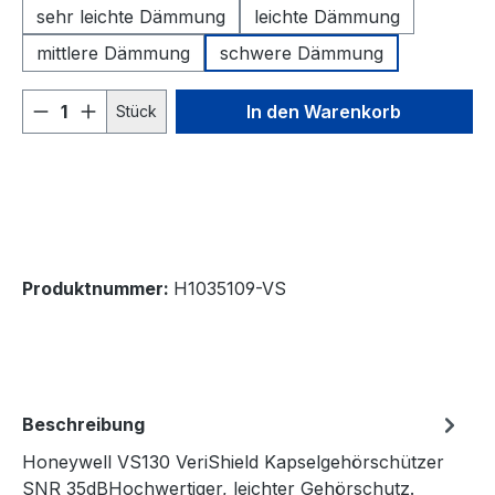
sehr leichte Dämmung
leichte Dämmung
mittlere Dämmung
schwere Dämmung
Produkt Anzahl: Gib den gewünschten We
In den Warenkorb
Stück
Produktnummer:
H1035109-VS
Beschreibung
Honeywell VS130 VeriShield Kapselgehörschützer
SNR 35dBHochwertiger, leichter Gehörschutz.