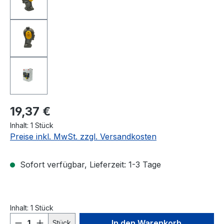
19,37 €
Inhalt:
1 Stück
Preise inkl. MwSt. zzgl. Versandkosten
Sofort verfügbar, Lieferzeit: 1-3 Tage
Inhalt:
1 Stück
Produkt Anzahl: Gib den gewünschten We
In den Warenkorb
Stück