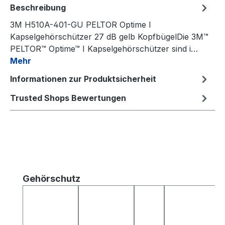
Beschreibung
3M H510A-401-GU PELTOR Optime I
Kapselgehörschützer 27 dB gelb KopfbügelDie 3M™
PELTOR™ Optime™ I Kapselgehörschützer sind i…
Mehr
Informationen zur Produktsicherheit
Trusted Shops Bewertungen
Produktgalerie überspringen
Gehörschutz