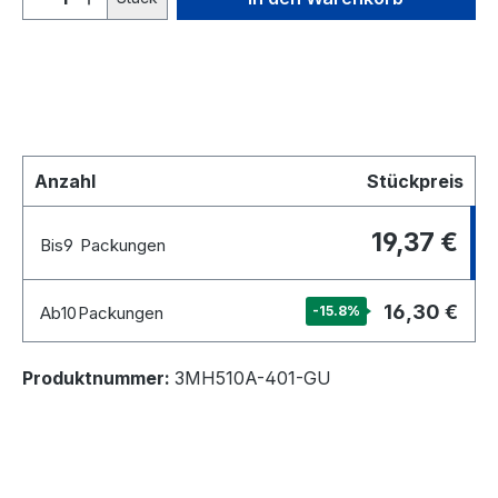
Anzahl
Stückpreis
19,37 €
Bis
9
Packungen
16,30 €
Ab
10
Packungen
-15.8
%
Produktnummer:
3MH510A-401-GU