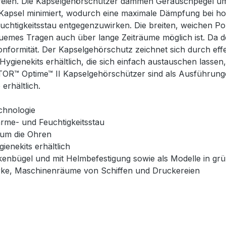
ien. Die Kapselgehörschützer dämmen Geräuschpegel um b
 Kapsel minimiert, wodurch eine maximale Dämpfung bei hoh
euchtigkeitsstau entgegenzuwirken. Die breiten, weichen P
emes Tragen auch über lange Zeiträume möglich ist. Da d
nformität. Der Kapselgehörschutz zeichnet sich durch ef
ygienekits erhältlich, die sich einfach austauschen lassen
TOR™ Optime™ II Kapselgehörschützer sind als Ausführung
erhältlich.
chnologie
rme- und Feuchtigkeitsstau
 um die Ohren
ienekits erhältlich
ckenbügel und mit Helmbefestigung sowie als Modelle in g
rke, Maschinenräume von Schiffen und Druckereien