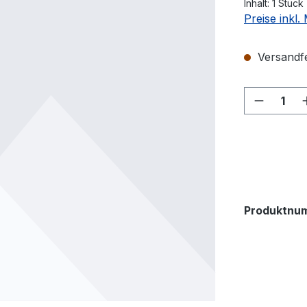
Inhalt:
1 Stück
Preise inkl
Versandfer
Produkt
Produktnu