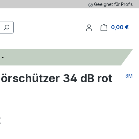
Geeignet für Profis
0,00 €
Ware
rschützer 34 dB rot
3M
eis:
€