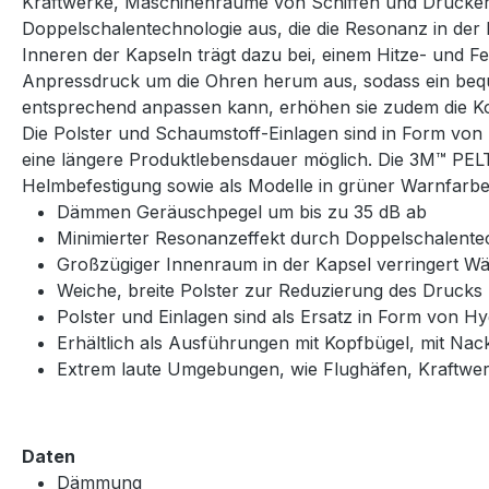
Kraftwerke, Maschinenräume von Schiffen und Druckere
Doppelschalentechnologie aus, die die Resonanz in der
Inneren der Kapseln trägt dazu bei, einem Hitze- und F
Anpressdruck um die Ohren herum aus, sodass ein bequ
entsprechend anpassen kann, erhöhen sie zudem die Ko
Die Polster und Schaumstoff-Einlagen sind in Form von H
eine längere Produktlebensdauer möglich. Die 3M™ PEL
Helmbefestigung sowie als Modelle in grüner Warnfarbe 
Dämmen Geräuschpegel um bis zu 35 dB ab
Minimierter Resonanzeffekt durch Doppelschalente
Großzügiger Innenraum in der Kapsel verringert Wä
Weiche, breite Polster zur Reduzierung des Drucks
Polster und Einlagen sind als Ersatz in Form von Hyg
Erhältlich als Ausführungen mit Kopfbügel, mit Na
Extrem laute Umgebungen, wie Flughäfen, Kraftwe
Daten
Dämmung