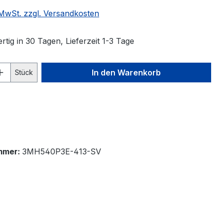
. MwSt. zzgl. Versandkosten
tig in 30 Tagen, Lieferzeit 1-3 Tage
 Anzahl: Gib den gewünschten Wert ein 
In den Warenkorb
Stück
mmer:
3MH540P3E-413-SV