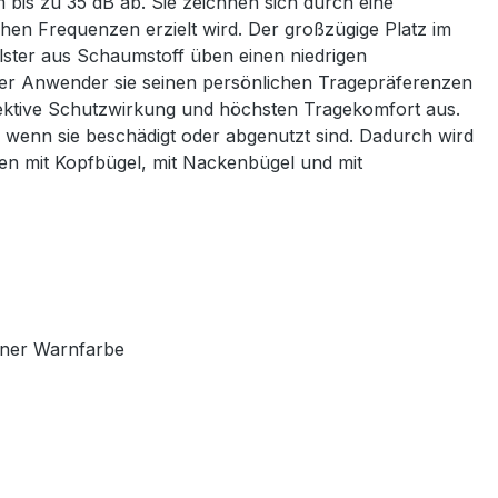
is zu 35 dB ab. Sie zeichnen sich durch eine
en Frequenzen erzielt wird. Der großzügige Platz im
olster aus Schaumstoff üben einen niedrigen
er Anwender sie seinen persönlichen Tragepräferenzen
fektive Schutzwirkung und höchsten Tragekomfort aus.
, wenn sie beschädigt oder abgenutzt sind. Dadurch wird
en mit Kopfbügel, mit Nackenbügel und mit
rüner Warnfarbe