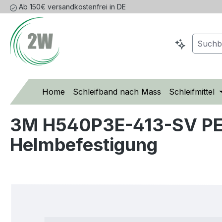
Ab 150€ versandkostenfrei in DE
m Hauptinhalt springen
Zur Suche springen
Zur Hauptnavigation springen
Home
Schleifband nach Mass
Schleifmittel
3M H540P3E-413-SV PELT
Helmbefestigung
Bildergalerie überspringen