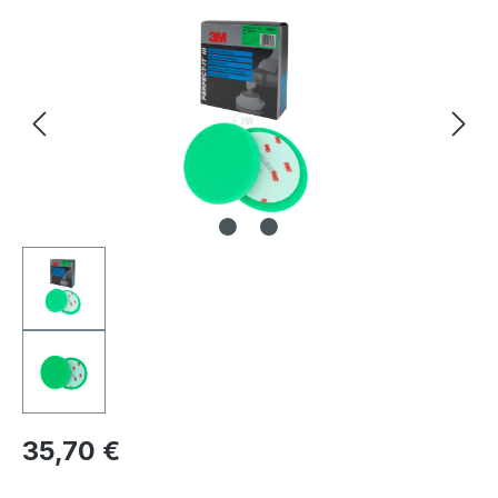
Bildergalerie überspringen
Regulärer Preis:
35,70 €