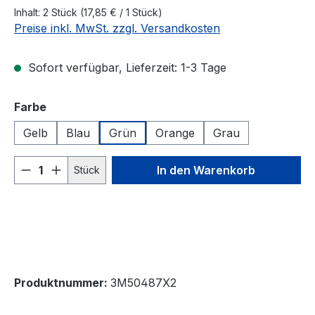
Inhalt:
2 Stück
(17,85 € / 1 Stück)
Preise inkl. MwSt. zzgl. Versandkosten
Sofort verfügbar, Lieferzeit: 1-3 Tage
auswählen
Farbe
Gelb
Blau
Grün
Orange
Grau
Produkt Anzahl: Gib den gewünschten We
In den Warenkorb
Stück
Produktnummer:
3M50487X2