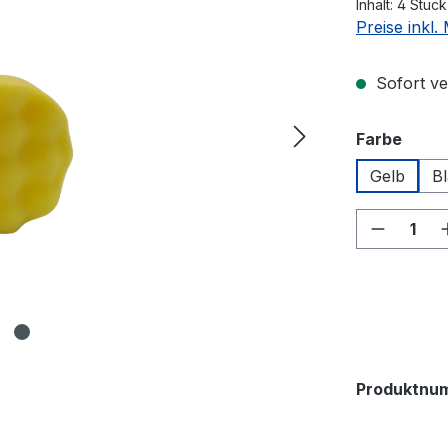
Inhalt:
4 Stüc
Preise inkl
Sofort ver
ausw
Farbe
Gelb
B
Produkt
Produktnu