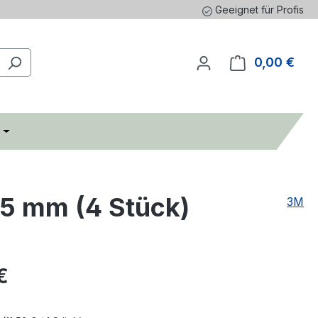
Geeignet für Profis
0,00 €
Ware
75 mm (4 Stück)
3M
eis:
€