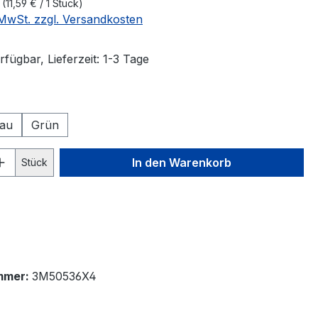
k
(11,59 € / 1 Stück)
. MwSt. zzgl. Versandkosten
fügbar, Lieferzeit: 1-3 Tage
ählen
lau
Grün
 Anzahl: Gib den gewünschten Wert ein 
In den Warenkorb
Stück
mmer:
3M50536X4