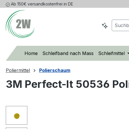
Ab 150€ versandkostenfrei in DE
m Hauptinhalt springen
Zur Suche springen
Zur Hauptnavigation springen
Home
Schleifband nach Mass
Schleifmittel
Poliermittel
Polierschaum
3M Perfect-It 50536 Po
Bildergalerie überspringen