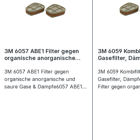
3M 6057 ABE1 Filter gegen
3M 6059 Kombi
organische anorganische
Gasefilter, Däm
und saure Gase & Dämpfe (2
Stück)
Stück)
3M 6057 ABE1 Filter gegen
3M 6059 Kombifil
organische anorganische und
Gasefilter, Dämpf
saure Gase & Dämpfe6057 ABE1
Filter gegen orga
Filter gegen organische,
anorganische un
anorganische und saure Gase und
Dämpfe sowie A
DämpfeDer 3M™ Gas- und
Gas- und Kombifil
Kombifilter 6057 hat die
Schutzstufe ABEK
Schutzstufe ABE1 und bietet
Schutz gegen org
Schutz gegen organische,
anorganische und
anorganische und saure Gase und
Ammoniak und or