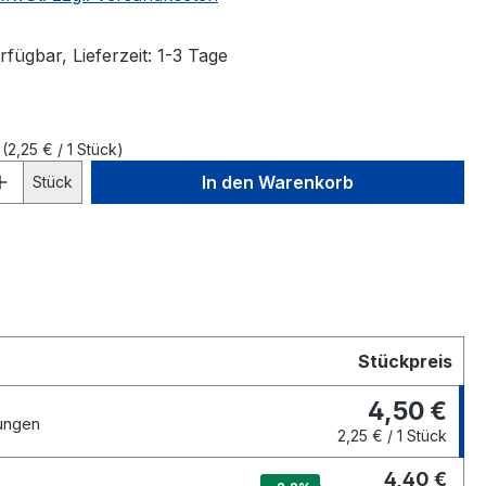
fügbar, Lieferzeit: 1-3 Tage
k
(2,25 € / 1 Stück)
 Anzahl: Gib den gewünschten Wert ein 
In den Warenkorb
Stück
Stückpreis
4,50 €
ungen
2,25 € / 1 Stück
4,40 €