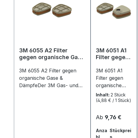
3M 6055 A2 Filter
3M 6051 A1
gegen organische Gase
Filter gegen
& Dämpfe (2 Stück)
organische
3M 6055 A2 Filter gegen
Gase &
3M 6051 A1
Dämpfe (2
organische Gase &
Filter gegen
Stück)
DämpfeDer 3M Gas- und
organische
Kombifilter 6055 hat die
Gase &
Inhalt:
2 Stück
Schutzstufe A2 und bietet
DämpfeDer
(4,88 € / 1 Stück)
Schutz gegen organische
3M Gas- und
Gase und Dämpfe. Der
Kombifilter
Regulärer Preis:
Ab
9,76 €
Filter passt mittels Bajonett-
6051 hat die
Klick-Anschluss auf die
Schutzstufe A1
Anza
Stückprei
6000er, 7000er sowie
und bietet
hl
s