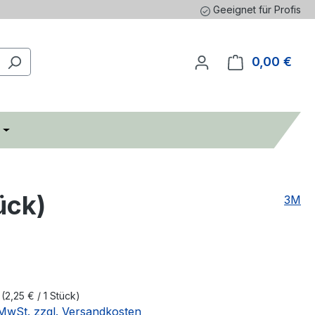
Geeignet für Profis
0,00 €
Ware
ück)
3M
k
(
2,25 €
/ 1 Stück)
. MwSt. zzgl. Versandkosten