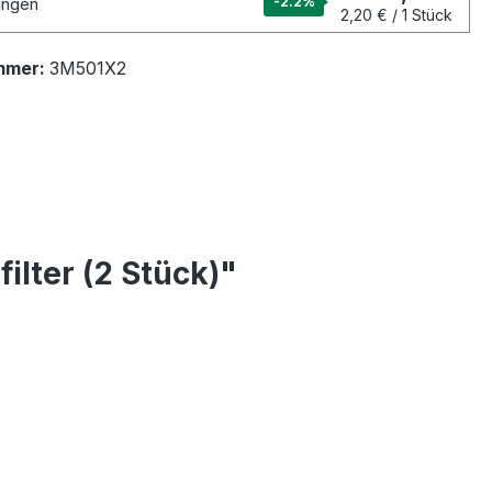
ungen
-2.2
%
2,20 € / 1 Stück
mmer:
3M501X2
ilter (2 Stück)"