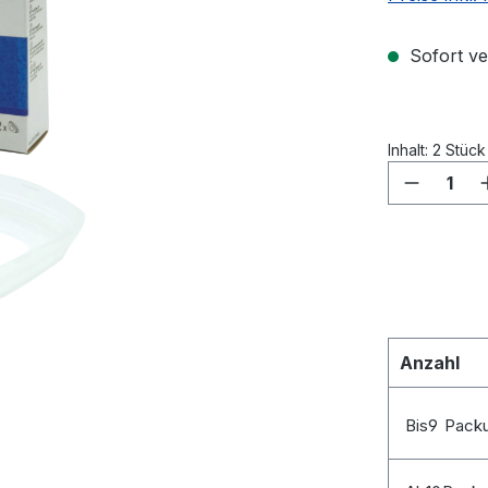
Sofort ver
Inhalt:
2 Stüc
Produkt
Anzahl
Bis
9
Pack