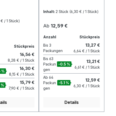
al zum
SichtfeldFilter können für
sschließlichen
alle 3M™
Inhalt:
2 Stück
(6,30 € / 1 Stück)
en in
Wiederverwendbaren Halb-
tenFiltertypABE
und Vollmasken mit
 € / 1 Stück)
Regulärer Preis:
Ab
12,59 €
Bajonett-Anschlusssystem
uktserienSerie
verwendet werdenFilter
Anzahl
Stückpreis
ase und Dämpfe
können mittels Bajonett-
rivate,
Klick-Anschluss leicht
13,27 €
Bis
3
Stückpreis
Packungen
mit Siedepunkt
befestigt
6,64 € / 1 Stück
16,56 €
sius
werdenDatenFilterklasseA1
Bis
63
8,28 € / 1 Stück
13,21 €
+
Packun
-0.5 %
6,61 € / 1 Stück
16,30 €
FormaldehydSchutzartGase
gen
6 %
8,15 € / 1 Stück
und Dämpfe
Ab
64
12,59 €
15,79 €
Packun
-5.1 %
6 %
6,30 € / 1 Stück
7,90 € / 1 Stück
gen
ails
Details