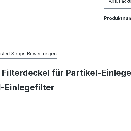
Ab
10
Pack
Produktnu
usted Shops Bewertungen
ilterdeckel für Partikel-Einlegef
-Einlegefilter