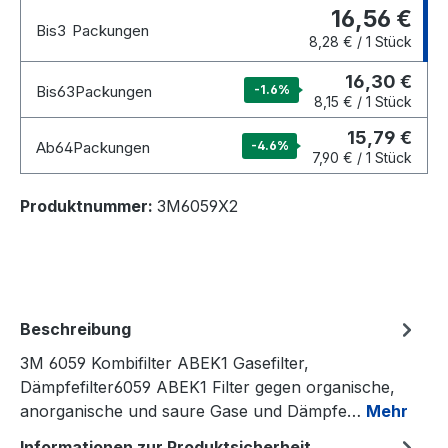
16,56 €
Bis
3
Packungen
8,28 € / 1 Stück
16,30 €
Bis
63
Packungen
-1.6
%
8,15 € / 1 Stück
15,79 €
Ab
64
Packungen
-4.6
%
7,90 € / 1 Stück
Produktnummer:
3M6059X2
Beschreibung
3M 6059 Kombifilter ABEK1 Gasefilter,
Dämpfefilter6059 ABEK1 Filter gegen organische,
anorganische und saure Gase und Dämpfe…
Mehr
Informationen zur Produktsicherheit