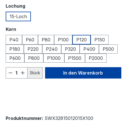
auswählen
Lochung
15-Loch
auswählen
Korn
P40
P60
P80
P100
P120
P150
P180
P220
P240
P320
P400
P500
P600
P800
P1000
P1500
P2000
Produkt Anzahl: Gib den gewünschten We
In den Warenkorb
Stück
Produktnummer:
SWX32815012015X100