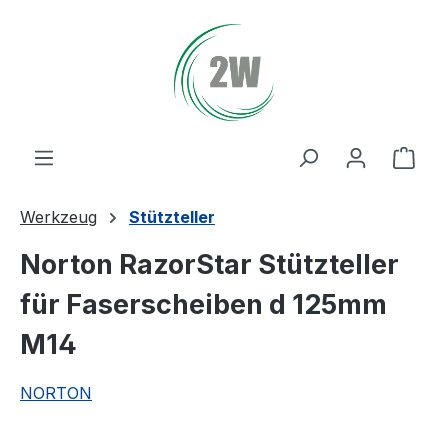
Zum Hauptinhalt springen
Ware
Werkzeug
Stützteller
Norton RazorStar Stützteller
für Faserscheiben d 125mm
M14
NORTON