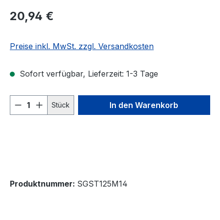
Regulärer Preis:
20,94 €
Preise inkl. MwSt. zzgl. Versandkosten
Sofort verfügbar, Lieferzeit: 1-3 Tage
Produkt Anzahl: Gib den gewünschten We
In den Warenkorb
Stück
Produktnummer:
SGST125M14