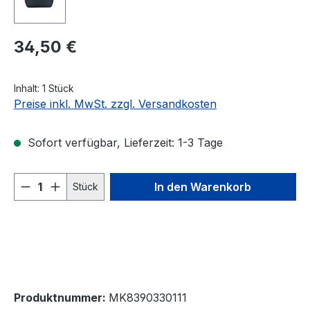
Regulärer Preis:
34,50 €
Inhalt:
1 Stück
Preise inkl. MwSt. zzgl. Versandkosten
Sofort verfügbar, Lieferzeit: 1-3 Tage
Produkt Anzahl: Gib den gewünschten We
In den Warenkorb
Stück
Produktnummer:
MK8390330111