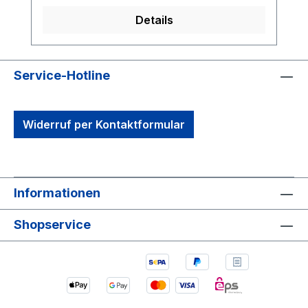
ergonomische Handkonturerhöhung liegt
Details
der Schleifklotz optimal in der Hand und
ermöglicht komfortables Arbeiten bei
Trocken- und Nassanwendungen.Dank
Service-Hotline
des praktischen Klettverschlusses lassen
sich Schleifscheiben mit 150mm
Durchmesser schnell und sicher
Widerruf per Kontaktformular
befestigen. Ideal für Möbelbau,
Restaurierungen oder den Innenausbau
mit Holz.Produkteigenschaften:Passend
für Schleifpapier Ø 150mmMit
Klettverschluss für schnellen
Informationen
SchleifpapierwechselFür Trocken- und
Shopservice
Nassschliff geeignetErgonomische
Handkontur für komfortables
ArbeitenTechnische Daten:Maße: 8,5 x
14,5 x 5,0 cmGewicht: 120
GrammEinsatzbereiche:HolzbearbeitungA
utomobilreparaturMaler &