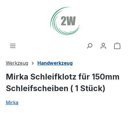
Zum Hauptinhalt springen
Ware
Werkzeug
Handwerkzeug
Mirka Schleifklotz für 150mm
Schleifscheiben ( 1 Stück)
Mirka
Bildergalerie überspringen