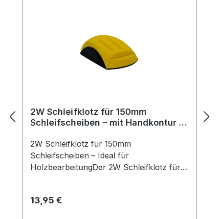
2W Schleifklotz für 150mm
Schleifscheiben – mit Handkontur &
Klett, ideal für Holzarbeiten ( 1
Stück)
2W Schleifklotz für 150mm
Schleifscheiben – Ideal für
HolzbearbeitungDer 2W Schleifklotz für
d150mm Schleifscheiben ist die perfekte
Lösung für präzises, manuelles Schleifen
Regulärer Preis:
13,95 €
in der Holzbearbeitung und vielen
weiteren Branchen. Durch die