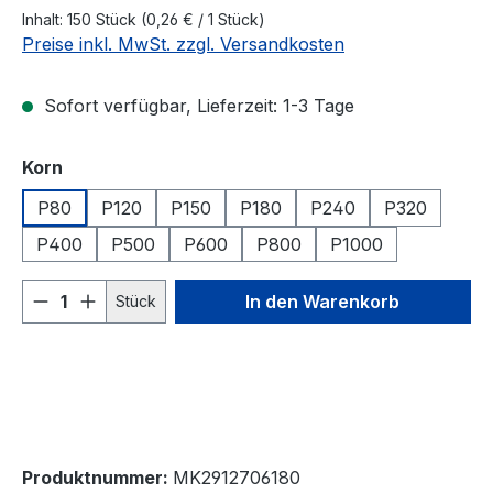
Inhalt:
150 Stück
(0,26 € / 1 Stück)
Preise inkl. MwSt. zzgl. Versandkosten
Sofort verfügbar, Lieferzeit: 1-3 Tage
auswählen
Korn
P80
P120
P150
P180
P240
P320
P400
P500
P600
P800
P1000
Produkt Anzahl: Gib den gewünschten We
In den Warenkorb
Stück
Produktnummer:
MK2912706180