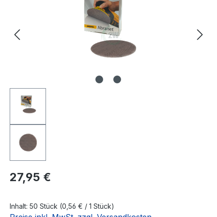
Regulärer Preis:
27,95 €
Inhalt:
50 Stück
(0,56 € / 1 Stück)