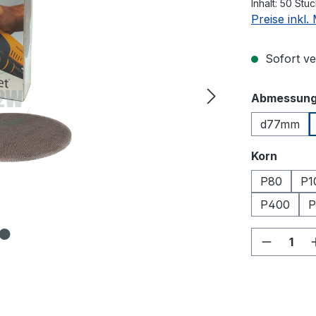
Inhalt:
50 Stü
Preise inkl
Sofort ver
Abmessun
d77mm
auswä
Korn
P80
P1
P400
P
Produkt