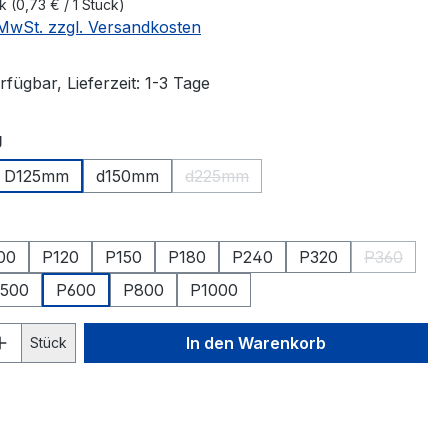
ck
(0,73 € / 1 Stück)
. MwSt. zzgl. Versandkosten
fügbar, Lieferzeit: 1-3 Tage
auswählen
g
D125mm
d150mm
d225mm
(Diese Option ist zurzeit nicht verf
hlen
00
P120
P150
P180
P240
P320
P360
(Diese Opt
500
P600
P800
P1000
 Anzahl: Gib den gewünschten Wert ein 
In den Warenkorb
Stück