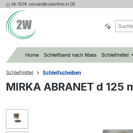
Ab 150€ versandkostenfrei in DE
m Hauptinhalt springen
Zur Suche springen
Zur Hauptnavigation springen
Home
Schleifband nach Mass
Schleifmittel
Schleifmittel
Schleifscheiben
MIRKA ABRANET d 125 m
Bildergalerie überspringen