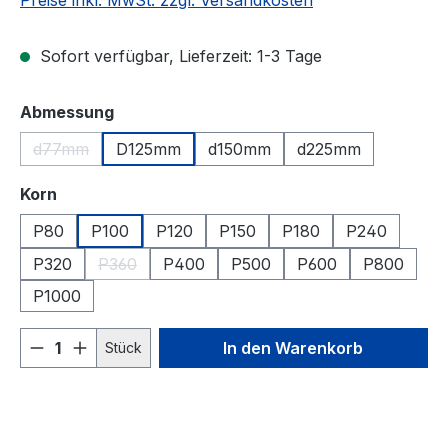
Preise inkl. MwSt. zzgl. Versandkosten
Sofort verfügbar, Lieferzeit: 1-3 Tage
auswählen
Abmessung
d77mm
D125mm
d150mm
d225mm
(Diese Option ist zurzeit nicht verfügbar.)
auswählen
Korn
P80
P100
P120
P150
P180
P240
P320
P360
P400
P500
P600
P800
(Diese Option ist zurzeit nicht verfügbar.)
P1000
Produkt Anzahl: Gib den gewünschten We
In den Warenkorb
Stück