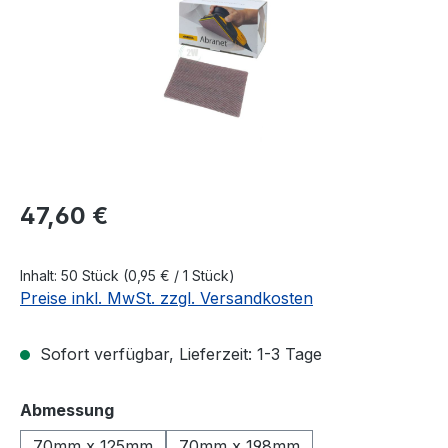
Regulärer Preis:
47,60 €
Inhalt:
50 Stück
(0,95 € / 1 Stück)
Preise inkl. MwSt. zzgl. Versandkosten
Sofort verfügbar, Lieferzeit: 1-3 Tage
auswählen
Abmessung
70mm x 125mm
70mm x 198mm