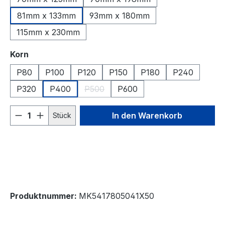
81mm x 133mm
93mm x 180mm
115mm x 230mm
auswählen
Korn
P80
P100
P120
P150
P180
P240
P320
P400
P500
P600
(Diese Option ist zurzeit nicht verfügbar
Produkt Anzahl: Gib den gewünschten We
In den Warenkorb
Stück
Produktnummer:
MK5417805041X50