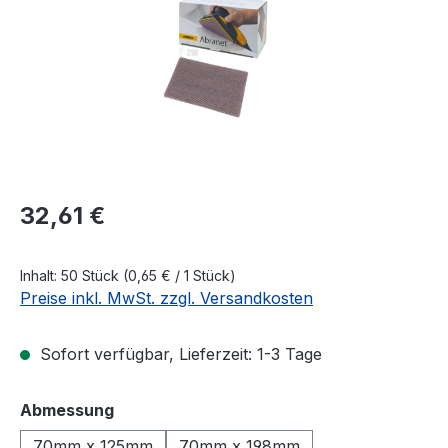
Regulärer Preis:
32,61 €
Inhalt:
50 Stück
(0,65 € / 1 Stück)
Preise inkl. MwSt. zzgl. Versandkosten
Sofort verfügbar, Lieferzeit: 1-3 Tage
auswählen
Abmessung
70mm x 125mm
70mm x 198mm