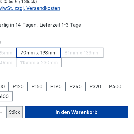
ck
(0,66 € / 1 Stück)
. MwSt. zzgl. Versandkosten
tig in 14 Tagen, Lieferzeit 1-3 Tage
auswählen
g
125mm
70mm x 198mm
81mm x 133mm
ese Option ist zurzeit nicht verfügbar.)
(Diese Option ist zurzeit n
180mm
115mm x 230mm
ese Option ist zurzeit nicht verfügbar.)
(Diese Option ist zurzeit nicht verfügbar.)
hlen
00
P120
P150
P180
P240
P320
P400
600
 Anzahl: Gib den gewünschten Wert ein 
In den Warenkorb
Stück