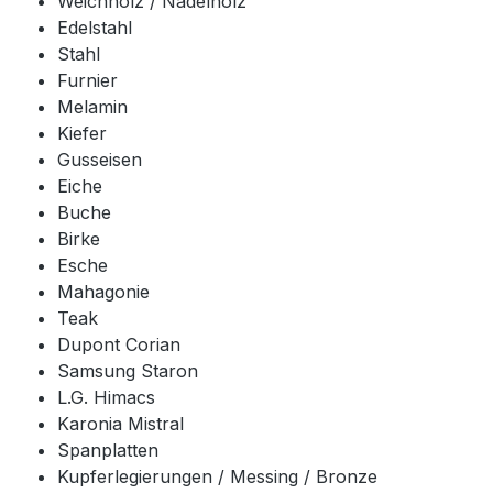
Weichholz / Nadelholz
Edelstahl
Stahl
Furnier
Melamin
Kiefer
Gusseisen
Eiche
Buche
Birke
Esche
Mahagonie
Teak
Dupont Corian
Samsung Staron
L.G. Himacs
Karonia Mistral
Spanplatten
Kupferlegierungen / Messing / Bronze