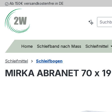
Ab 150€ versandkostenfrei in DE
m Hauptinhalt springen
Zur Suche springen
Zur Hauptnavigation springen
Home
Schleifband nach Mass
Schleifmittel
Schleifmittel
Schleifbogen
MIRKA ABRANET 70 x 19
Bildergalerie überspringen