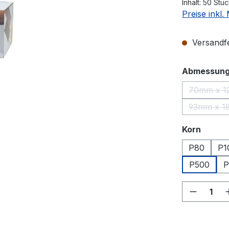
Inhalt:
50 Stü
Preise inkl
Versandfer
Abmessun
70mm x 
(Di
93mm x 
(Di
auswä
Korn
P80
P1
P500
P
Produkt