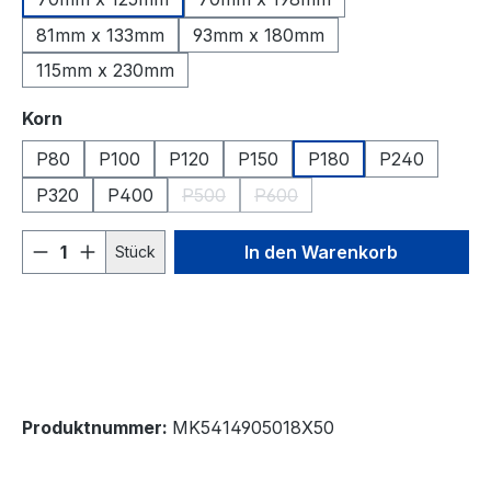
81mm x 133mm
93mm x 180mm
115mm x 230mm
auswählen
Korn
P80
P100
P120
P150
P180
P240
P320
P400
P500
P600
(Diese Option ist zurzeit nicht verfügbar
(Diese Option ist zurzeit nicht
Produkt Anzahl: Gib den gewünschten We
In den Warenkorb
Stück
Produktnummer:
MK5414905018X50