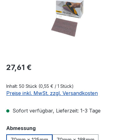
Regulärer Preis:
27,61 €
Inhalt:
50 Stück
(0,55 € / 1 Stück)
Preise inkl. MwSt. zzgl. Versandkosten
Sofort verfügbar, Lieferzeit: 1-3 Tage
auswählen
Abmessung
70mm x 125mm
70mm x 198mm