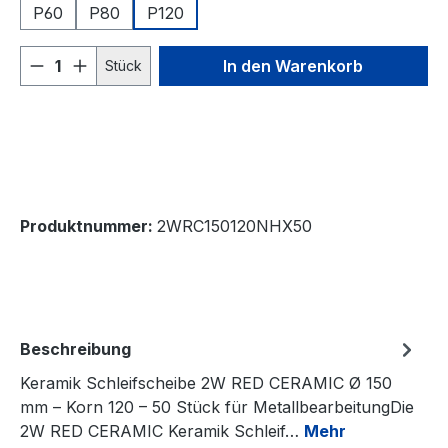
P60
P80
P120
Produkt Anzahl: Gib den gewünschten We
In den Warenkorb
Stück
Produktnummer:
2WRC150120NHX50
Beschreibung
Keramik Schleifscheibe 2W RED CERAMIC Ø 150
mm – Korn 120 – 50 Stück für MetallbearbeitungDie
2W RED CERAMIC Keramik Schleif…
Mehr