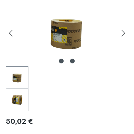
Bildergalerie überspringen
Regulärer Preis:
50,02 €