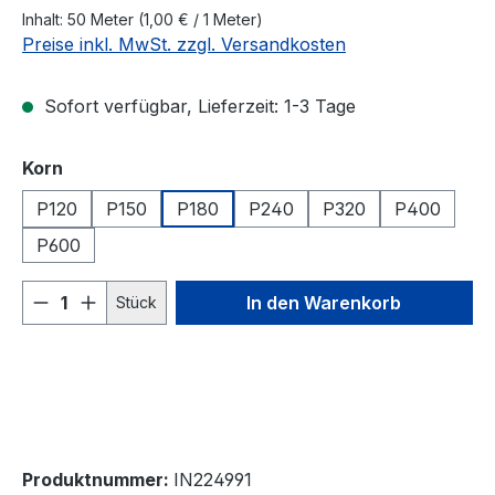
Inhalt:
50 Meter
(1,00 € / 1 Meter)
Preise inkl. MwSt. zzgl. Versandkosten
Sofort verfügbar, Lieferzeit: 1-3 Tage
auswählen
Korn
P120
P150
P180
P240
P320
P400
P600
Produkt Anzahl: Gib den gewünschten We
In den Warenkorb
Stück
Produktnummer:
IN224991