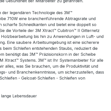
die Gesundheit der Mitarbeiter zu gefährden.
on der legendären Technologie des 3M™
cheibe 710W eine branchenführende Abtragsrate und
in scharfe Schneidkanten und bietet eine doppelt so
 die Vorteile der 3M Xtract™ Cubitron™ II Gitternetz
d Holzbearbeitung bis hin zu Anwendungen in Luft- und
g. Eine saubere Arbeitsumgebung ist eine sicherere
 beim Schleifen entstehenden Staubs, reduziert die
em benötigt das 3M™ Präzisionskorn in der Scheibe
 Xtract™ Systems. 3M™ ist Ihr Systemanbieter für alle
r alles, was Sie brauchen, um die Produktivität und
ngs- und Branchenkenntnisse, um sicherzustellen, dass
Schleifen - Gelcoat-Schleifen - Schleifen von
d lange Lebensdauer