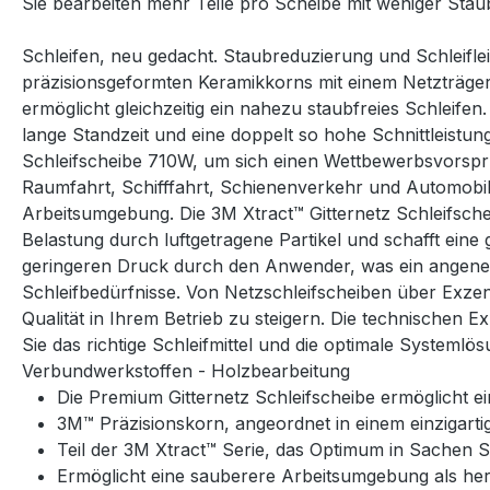
Sie bearbeiten mehr Teile pro Scheibe mit weniger Staub
Schleifen, neu gedacht. Staubreduzierung und Schleifl
präzisionsgeformten Keramikkorns mit einem Netzträger
ermöglicht gleichzeitig ein nahezu staubfreies Schleife
lange Standzeit und eine doppelt so hohe Schnittleistu
Schleifscheibe 710W, um sich einen Wettbewerbsvorspru
Raumfahrt, Schifffahrt, Schienenverkehr und Automobil
Arbeitsumgebung. Die 3M Xtract™ Gitternetz Schleifsch
Belastung durch luftgetragene Partikel und schafft ein
geringeren Druck durch den Anwender, was ein angenehme
Schleifbedürfnisse. Von Netzschleifscheiben über Exzen
Qualität in Ihrem Betrieb zu steigern. Die technische
Sie das richtige Schleifmittel und die optimale Systeml
Verbundwerkstoffen - Holzbearbeitung
Die Premium Gitternetz Schleifscheibe ermöglicht e
3M™ Präzisionskorn, angeordnet in einem einzigart
Teil der 3M Xtract™ Serie, das Optimum in Sachen 
Ermöglicht eine sauberere Arbeitsumgebung als he