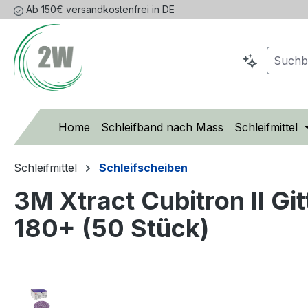
Ab 150€ versandkostenfrei in DE
m Hauptinhalt springen
Zur Suche springen
Zur Hauptnavigation springen
Home
Schleifband nach Mass
Schleifmittel
Schleifmittel
Schleifscheiben
3M Xtract Cubitron II G
180+ (50 Stück)
Bildergalerie überspringen