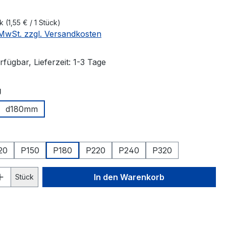
ck
(1,55 € / 1 Stück)
. MwSt. zzgl. Versandkosten
fügbar, Lieferzeit: 1-3 Tage
auswählen
g
d180mm
hlen
20
P150
P180
P220
P240
P320
 Anzahl: Gib den gewünschten Wert ein 
In den Warenkorb
Stück