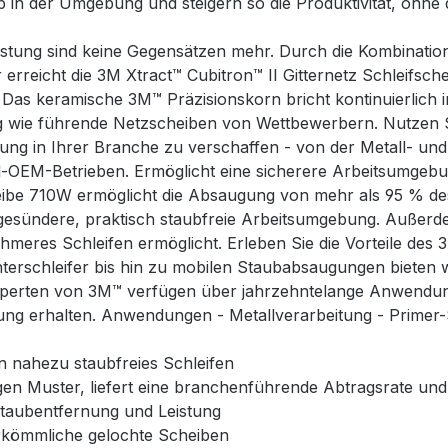
 in der Umgebung und steigern so die Produktivität, ohne 
eistung sind keine Gegensätzen mehr. Durch die Kombinati
 erreicht die 3M Xtract™ Cubitron™ II Gitternetz Schleifs
n. Das keramische 3M™ Präzisionskorn bricht kontinuierlich 
ng wie führende Netzscheiben von Wettbewerbern. Nutzen Sie
ng in Ihrer Branche zu verschaffen - von der Metall- un
-OEM-Betrieben. Ermöglicht eine sicherere Arbeitsumgebun
eibe 710W ermöglicht die Absaugung von mehr als 95 % des
e gesündere, praktisch staubfreie Arbeitsumgebung. Außerd
res Schleifen ermöglicht. Erleben Sie die Vorteile des 3M
terschleifer bis hin zu mobilen Staubabsaugungen bieten wi
n Experten von 3M™ verfügen über jahrzehntelange Anwendu
ösung erhalten. Anwendungen - Metallverarbeitung - Primer-
in nahezu staubfreies Schleifen
igen Muster, liefert eine branchenführende Abtragsrate un
Staubentfernung und Leistung
rkömmliche gelochte Scheiben