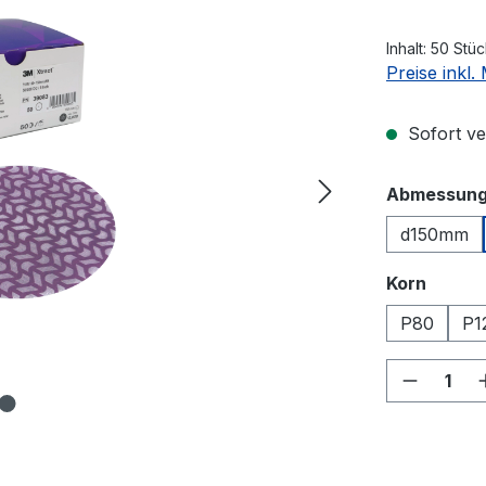
Inhalt:
50 Stü
Preise inkl
Sofort ver
Abmessun
d150mm
auswä
Korn
P80
P1
Produkt