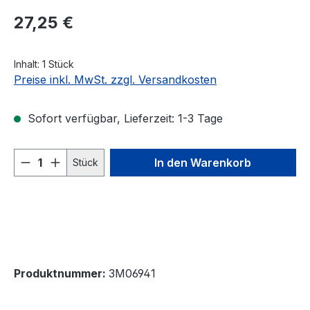
Regulärer Preis:
27,25 €
Inhalt:
1 Stück
Preise inkl. MwSt. zzgl. Versandkosten
Sofort verfügbar, Lieferzeit: 1-3 Tage
Produkt Anzahl: Gib den gewünschten We
In den Warenkorb
Stück
Produktnummer:
3M06941