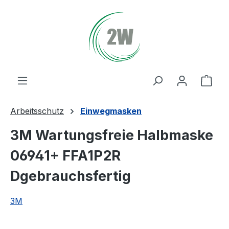
Zum Hauptinhalt springen
Ware
Arbeitsschutz
Einwegmasken
3M Wartungsfreie Halbmaske
06941+ FFA1P2R
Dgebrauchsfertig
3M