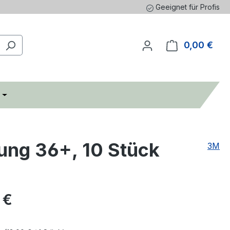
Geeignet für Profis
0,00 €
Ware
ung 36+, 10 Stück
3M
eis:
 €