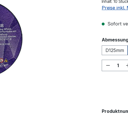
Inhalt:
10 Stü
Preise inkl
Sofort ver
Abmessun
D125mm
Produkt
Produktnu