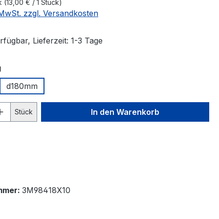
ck
(13,00 € / 1 Stück)
. MwSt. zzgl. Versandkosten
fügbar, Lieferzeit: 1-3 Tage
auswählen
g
d180mm
 Anzahl: Gib den gewünschten Wert ein 
In den Warenkorb
Stück
mmer:
3M98418X10