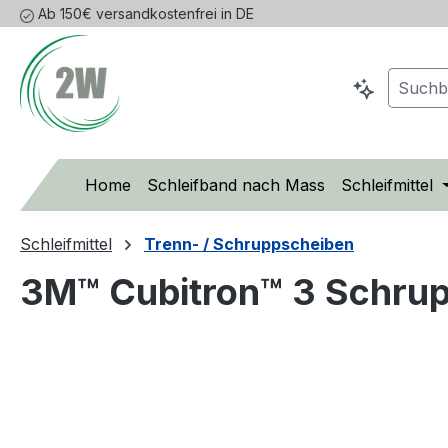
Ab 150€ versandkostenfrei in DE
m Hauptinhalt springen
Zur Suche springen
Zur Hauptnavigation springen
Home
Schleifband nach Mass
Schleifmittel
Schleifmittel
Trenn- / Schruppscheiben
3M™ Cubitron™ 3 Schrup
Bildergalerie überspringen