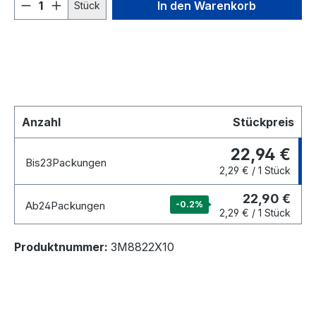
Produkt Anzahl: Gib den gewünschten We
In den Warenkorb
Stück
Anzahl
Stückpreis
22,94 €
Bis
23
Packungen
2,29 € / 1 Stück
22,90 €
Ab
24
Packungen
-0.2
%
2,29 € / 1 Stück
Produktnummer:
3M8822X10