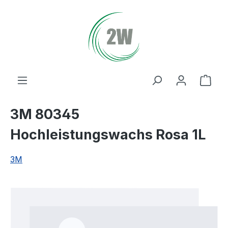
Zum Hauptinhalt springen
Ware
3M 80345
Hochleistungswachs Rosa 1L
3M
Bildergalerie überspringen