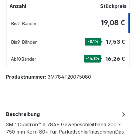
Anzahl
Stückpreis
19,08 €
Bis
2
Bänder
17,53 €
Bis
9
Bänder
-8.1
%
16,26 €
Ab
10
Bänder
-14.8
%
Produktnummer:
3M784F20075080
Beschreibung
3M™ Cubitron™ II 784F Gewebeschleifband 200 x
750 mm Korn 80+ für ParkettschleifmaschinenDas