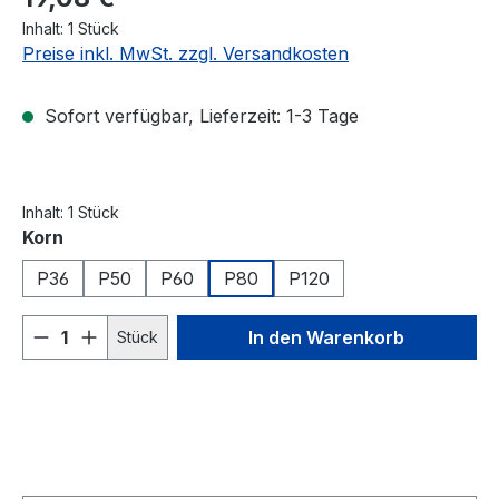
Inhalt:
1 Stück
Preise inkl. MwSt. zzgl. Versandkosten
Sofort verfügbar, Lieferzeit: 1-3 Tage
Inhalt:
1 Stück
auswählen
Korn
P36
P50
P60
P80
P120
Produkt Anzahl: Gib den gewünschten We
In den Warenkorb
Stück