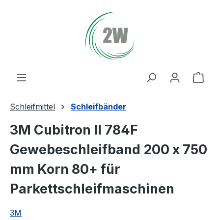
Zum Hauptinhalt springen
Ware
Schleifmittel
Schleifbänder
3M Cubitron II 784F
Gewebeschleifband 200 x 750
mm Korn 80+ für
Parkettschleifmaschinen
3M