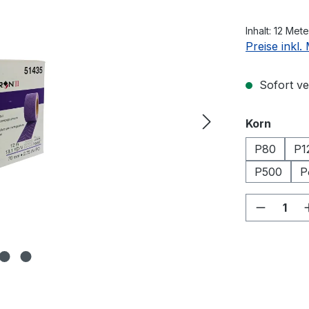
Inhalt:
12 Met
Preise inkl
Sofort ver
auswä
Korn
P80
P1
P500
P
Produkt