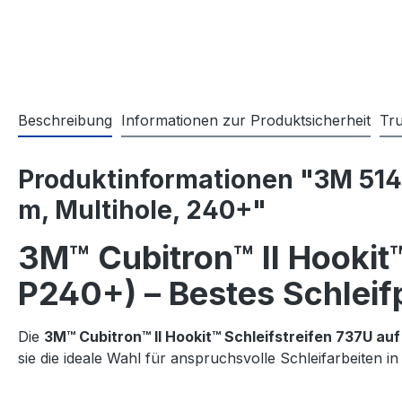
Beschreibung
Informationen zur Produktsicherheit
Tr
Produktinformationen "3M 51435
m, Multihole, 240+"
3M™ Cubitron™ II Hookit™
P240+) – Bestes Schleif
Die
3M™ Cubitron™ II Hookit™ Schleifstreifen 737U auf
sie die ideale Wahl für anspruchsvolle Schleifarbeiten i