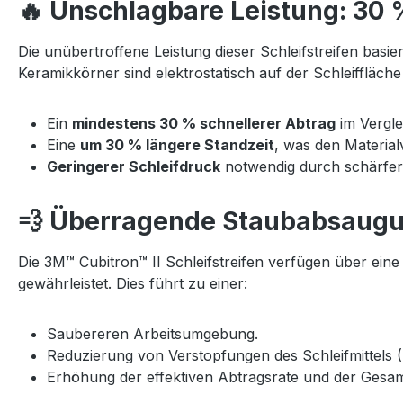
🔥 Unschlagbare Leistung: 30 
Die unübertroffene Leistung dieser Schleifstreifen basie
Keramikkörner sind elektrostatisch auf der Schleiffläch
Ein
mindestens 30 % schnellerer Abtrag
im Vergle
Eine
um 30 % längere Standzeit
, was den Materialv
Geringerer Schleifdruck
notwendig durch schärfere
💨 Überragende Staubabsaugu
Die 3M™ Cubitron™ II Schleifstreifen verfügen über ein
gewährleistet. Dies führt zu einer:
Saubereren Arbeitsumgebung.
Reduzierung von Verstopfungen des Schleifmittels (
Erhöhung der effektiven Abtragsrate und der Gesamt