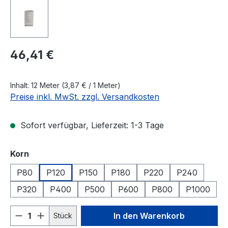
Regulärer Preis:
46,41 €
Inhalt:
12 Meter
(3,87 € / 1 Meter)
Preise inkl. MwSt. zzgl. Versandkosten
Sofort verfügbar, Lieferzeit: 1-3 Tage
auswählen
Korn
P80
P120
P150
P180
P220
P240
P320
P400
P500
P600
P800
P1000
Produkt Anzahl: Gib den gewünschten We
In den Warenkorb
Stück