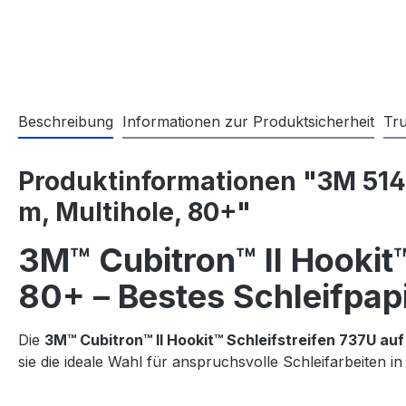
Beschreibung
Informationen zur Produktsicherheit
Tr
Produktinformationen "3M 51430
m, Multihole, 80+"
3M™ Cubitron™ II Hookit™
80+ – Bestes Schleifpapi
Die
3M™ Cubitron™ II Hookit™ Schleifstreifen 737U auf
sie die ideale Wahl für anspruchsvolle Schleifarbeiten i