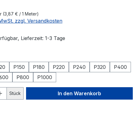
er
(3,87 € / 1 Meter)
. MwSt. zzgl. Versandkosten
fügbar, Lieferzeit: 1-3 Tage
hlen
20
P150
P180
P220
P240
P320
P400
600
P800
P1000
 Anzahl: Gib den gewünschten Wert ein 
In den Warenkorb
Stück