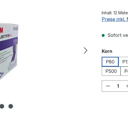
Inhalt:
12 Met
Preise inkl
Sofort ver
auswä
Korn
P80
P1
P500
P
Produkt