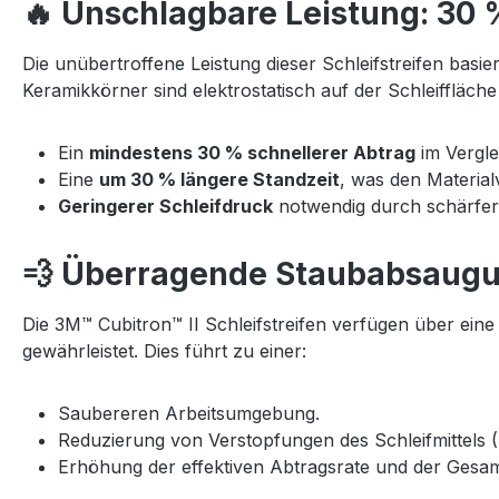
🔥 Unschlagbare Leistung: 30 
Die unübertroffene Leistung dieser Schleifstreifen basie
Keramikkörner sind elektrostatisch auf der Schleiffläch
Ein
mindestens 30 % schnellerer Abtrag
im Vergle
Eine
um 30 % längere Standzeit
, was den Materialv
Geringerer Schleifdruck
notwendig durch schärfere
💨 Überragende Staubabsaugu
Die 3M™ Cubitron™ II Schleifstreifen verfügen über ein
gewährleistet. Dies führt zu einer:
Saubereren Arbeitsumgebung.
Reduzierung von Verstopfungen des Schleifmittels (
Erhöhung der effektiven Abtragsrate und der Gesamt