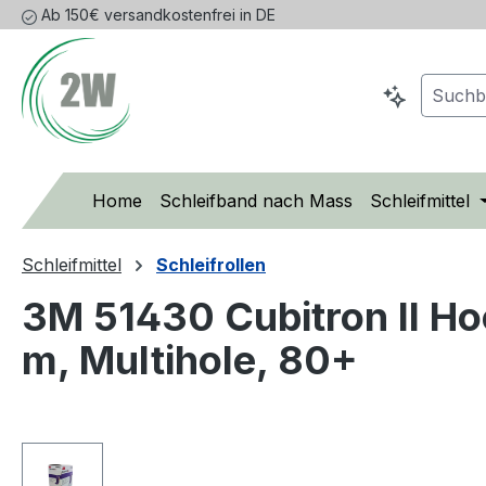
Ab 150€ versandkostenfrei in DE
m Hauptinhalt springen
Zur Suche springen
Zur Hauptnavigation springen
Home
Schleifband nach Mass
Schleifmittel
Schleifmittel
Schleifrollen
3M 51430 Cubitron II Hoo
m, Multihole, 80+
Bildergalerie überspringen