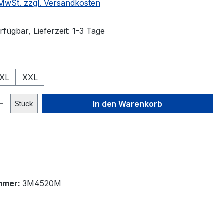
. MwSt. zzgl. Versandkosten
fügbar, Lieferzeit: 1-3 Tage
ählen
XL
XXL
 Anzahl: Gib den gewünschten Wert ein 
In den Warenkorb
Stück
mmer:
3M4520M