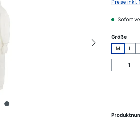
Preise inkl
Sofort ver
ausw
Größe
M
L
Produkt
Produktnu