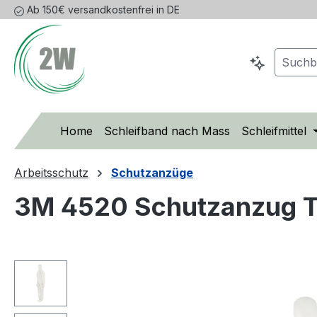
Ab 150€ versandkostenfrei in DE
m Hauptinhalt springen
Zur Suche springen
Zur Hauptnavigation springen
Home
Schleifband nach Mass
Schleifmittel
Arbeitsschutz
Schutzanzüge
3M 4520 Schutzanzug Ty
Bildergalerie überspringen